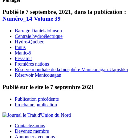
Partager
Publié le 7 septembre, 2021, dans la publication :
Numéro_14
Volume 39
Barrage Daniel-Johnson
Centrale hydroélectrique
Hydro-Québec
Innus
Manic-5
Pessamit
Premières nations
Réserve mondiale de la biosphère Manicouagan-Uapishka
Réservoir Manicouagan
Publié sur le site le
7 septembre 2021
Publication précédente
Prochaine publication
Contactez-nous
Devenez membre
Annoncer avec nous