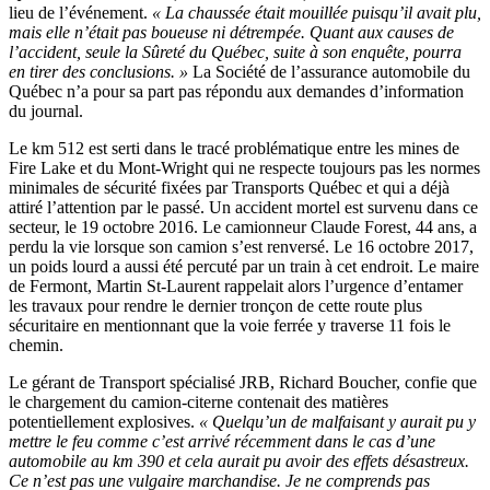
lieu de l’événement.
« La chaussée était mouillée puisqu’il avait plu,
mais elle n’était pas boueuse ni détrempée. Quant aux causes de
l’accident, seule la Sûreté du Québec, suite à son enquête, pourra
en tirer des conclusions. »
La Société de l’assurance automobile du
Québec n’a pour sa part pas répondu aux demandes d’information
du journal.
Le km 512 est serti dans le tracé problématique entre les mines de
Fire Lake et du Mont-Wright qui ne respecte toujours pas les normes
minimales de sécurité fixées par Transports Québec et qui a déjà
attiré l’attention par le passé. Un accident mortel est survenu dans ce
secteur, le 19 octobre 2016. Le camionneur Claude Forest, 44 ans, a
perdu la vie lorsque son camion s’est renversé. Le 16 octobre 2017,
un poids lourd a aussi été percuté par un train à cet endroit. Le maire
de Fermont, Martin St-Laurent rappelait alors l’urgence d’entamer
les travaux pour rendre le dernier tronçon de cette route plus
sécuritaire en mentionnant que la voie ferrée y traverse 11 fois le
chemin.
Le gérant de Transport spécialisé JRB, Richard Boucher, confie que
le chargement du camion-citerne contenait des matières
potentiellement explosives.
« Quelqu’un de malfaisant y aurait pu y
mettre le feu comme c’est arrivé récemment dans le cas d’une
automobile au km 390 et cela aurait pu avoir des effets désastreux.
Ce n’est pas une vulgaire marchandise. Je ne comprends pas