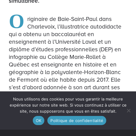
simultanée.
O
riginaire de Baie-Saint-Paul dans
Charlevoix, l’illustratrice autodidacte
qui a obtenu un baccalauréat en
enseignement à l’Université Laval et un
diplôme d’études professionnelles (DEP) en
infographie au Collège Marie-Rollet à
Québec est enseignante en histoire et en
géographie à la polyvalente-Horizon-Blanc
de Fermont où elle habite depuis 2017. Elle
s’est d’abord adonnée à son art durant ses
études avant de le pratiquer de façon
Nous utilisons des cookies pour vous garantir la meilleure
professionnelle après avoir été repérée et
expérience sur notre site web. Si vous continuez à utiliser ce
approchée par une nouvelle maison
site, nous supposerons que vous en êtes satisfait.
d’édition, à l’époque, spécialisée dans la
OK
Politique de confidentialité
publication d’albums jeunesse à vocation
pédagogique.