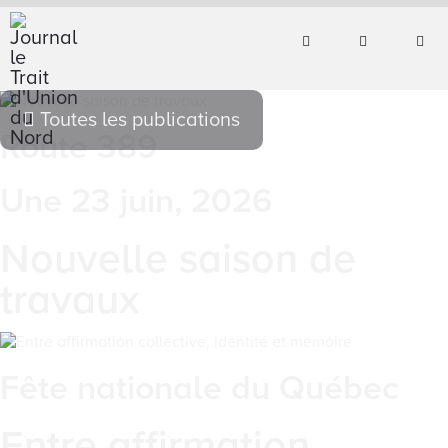
Toutes les publications
Route 389
Une 23 juin, 2026
Nouvelle saison de
travaux
Fête nationale du Québec
Entre affirmation