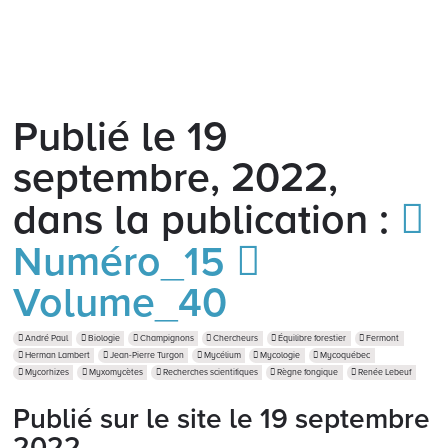
Publié le 19
septembre, 2022,
dans la publication :
Numéro_15
Volume_40
André Paul
Biologie
Champignons
Chercheurs
Équilibre forestier
Fermont
Herman Lambert
Jean-Pierre Turgon
Mycélium
Mycologie
Mycoquébec
Mycorhizes
Myxomycètes
Recherches scientifiques
Règne fongique
Renée Lebeuf
Publié sur le site le
19 septembre
2022