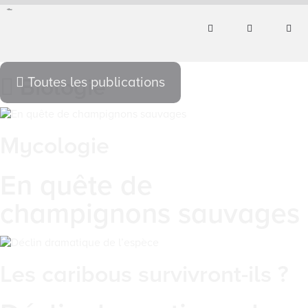
Biologie
Toutes les publications
Mycologie
En quête de
champignons sauvages
Les caribous survivront-ils ?