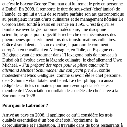
et c’est le boxeur George Foreman qui lui remet le prix en personne
à Dubaï. En 2008, il remporte le titre de sous-chef (chef junior) de
l’année, ce qui lui a valu de se rendre parfaire son art gastronomique
au prestigieux institut d’arts culinaires et de management hôtelier Le
Cordon Bleu fondé à Paris en France en 1895. C’est là qu’il se
familiarise avec la gastronomie moléculaire, une discipline
scientifique qui a pour objectif la recherche des mécanismes des
phénomènes qui surviennent lors des transformations culinaires.
Grâce à son talent et à son expertise, il parcourt le continent
européen en travaillant en Allemagne, en Italie, en Espagne et en
Belgique avant de retourner dans l’Hexagone puis de nouveau à
Dubaï où il évolue avec la légende culinaire, le chef allemand Uwe
Micheel.
« J’ai préparé des repas pour le pilote automobile
allemand Michael Schumacher sur son yacht privé »
, confie
modestement Mico Galligues, comme si avoir été le chef personnel
de « Schumi » était totalement banal. Le chef philippin a aussi
rédigé des articles culinaires pour une revue spécialisée et est
membre de l’Association mondiale des sociétés de chefs créé à la
Sorbonne en 1928.
Pourquoi le Labrador ?
Arrivé au pays en 2008, il applique ce qu’il considère les trois
qualités essentielles d’un bon chef soit l’optimisme, la
débrouillardise et l’adaptation. Il travaille dans de bons restaurants à