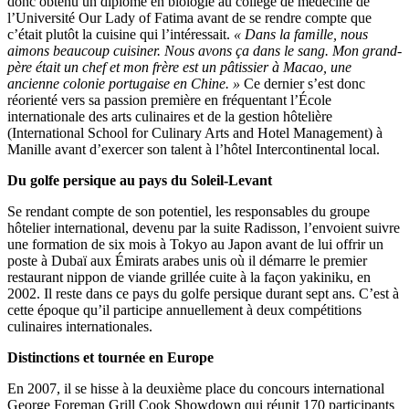
donc obtenu un diplôme en biologie au collège de médecine de
l’Université Our Lady of Fatima avant de se rendre compte que
c’était plutôt la cuisine qui l’intéressait.
« Dans la famille, nous
aimons beaucoup cuisiner. Nous avons ça dans le sang. Mon grand-
père était un chef et mon frère est un pâtissier à Macao, une
ancienne colonie portugaise en Chine. »
Ce dernier s’est donc
réorienté vers sa passion première en fréquentant l’École
internationale des arts culinaires et de la gestion hôtelière
(International School for Culinary Arts and Hotel Management) à
Manille avant d’exercer son talent à l’hôtel Intercontinental local.
Du golfe persique au pays du Soleil-Levant
Se rendant compte de son potentiel, les responsables du groupe
hôtelier international, devenu par la suite Radisson, l’envoient suivre
une formation de six mois à Tokyo au Japon avant de lui offrir un
poste à Dubaï aux Émirats arabes unis où il démarre le premier
restaurant nippon de viande grillée cuite à la façon yakiniku, en
2002. Il reste dans ce pays du golfe persique durant sept ans. C’est à
cette époque qu’il participe annuellement à deux compétitions
culinaires internationales.
Distinctions et tournée en Europe
En 2007, il se hisse à la deuxième place du concours international
George Foreman Grill Cook Showdown qui réunit 170 participants