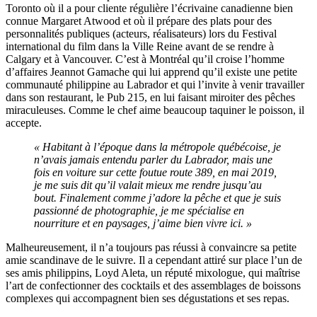
Toronto où il a pour cliente régulière l’écrivaine canadienne bien
connue Margaret Atwood et où il prépare des plats pour des
personnalités publiques (acteurs, réalisateurs) lors du Festival
international du film dans la Ville Reine avant de se rendre à
Calgary et à Vancouver. C’est à Montréal qu’il croise l’homme
d’affaires Jeannot Gamache qui lui apprend qu’il existe une petite
communauté philippine au Labrador et qui l’invite à venir travailler
dans son restaurant, le Pub 215, en lui faisant miroiter des pêches
miraculeuses. Comme le chef aime beaucoup taquiner le poisson, il
accepte.
« Habitant à l’époque dans la métropole québécoise, je
n’avais jamais entendu parler du Labrador, mais une
fois en voiture sur cette foutue route 389, en mai 2019,
je me suis dit qu’il valait mieux me rendre jusqu’au
bout. Finalement comme j’adore la pêche et que je suis
passionné de photographie, je me spécialise en
nourriture et en paysages, j’aime bien vivre ici. »
Malheureusement, il n’a toujours pas réussi à convaincre sa petite
amie scandinave de le suivre. Il a cependant attiré sur place l’un de
ses amis philippins, Loyd Aleta, un réputé mixologue, qui maîtrise
l’art de confectionner des cocktails et des assemblages de boissons
complexes qui accompagnent bien ses dégustations et ses repas.