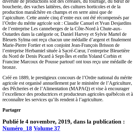
diversité de productions soit des céréales, du fourrage, du bœuf de
boucherie, des vaches laitières, des cultures horticoles et de la
production maraîchère en champs et en serre ainsi que de
l’apiculture. Cette année cinq d’entre eux ont été récompensés par
l’Ordre du mérite agricole soit : Claudie Canuel et Yvan Desjardins
de l’entreprise Les canneberges de la Côte-Nord à Chute-aux-
Outardes dans la catégorie or, Daniel Harvey et Sylvie Martel de
Bleuets Sylma ont reçu chacun une médaille d’argent et finalement
Marie-Pierre Fortier et son conjoint Jean-François Brisson de
l’entreprise Herbamiel située à Sacré-Cœur, l’entreprise Bleuetière
du Nord de Denis Picard à Sept-Îles et enfin Yoland Corbin et
Francine Marcoux de Pousse partout! ont tous reçu une médaille de
bronze.
Créé en 1889, le prestigieux concours de l’Ordre national du mérite
agricole est organisé annuellement par le ministère de l’Agriculture,
des Pêcheries et de l’Alimentation (MAPAQ) et vise à encourager
l’excellence des productrices et producteurs agricoles québécois et à
reconnaître les services qu’ils rendent à l’agriculture.
Partager
Publié le 4 novembre, 2019, dans la publication :
Numéro_18
Volume 37