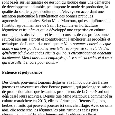
sont basés sur les qualités de gestion du groupe dans une démarche
de développement durable, peu importe le mode de production, la
qualité du sol, le type de culture ou d’élevage en accordant une
attention particulière à l’intégration des bonnes pratiques
agroenvironnementales. Selon Mme Marcoux, qui est diplômée de
l’Institut agroalimentaire de Saint-Hyacinthe en horticulture
légumière et fruitière et qui a développé une expertise en culture
nordique, les observations et les bons conseils de ces professionnels
sauront être mis à profit et contribueront à améliorer les procédés et
techniques de l’entreprise nordique.
« Nous sommes conscients que
nous n’aurions pu décrocher une telle récompense sans l’aide des
généreux bénévoles et des clients qui nous encouragent en achetant
localement. Merci aussi aux employés qui se sont succédés et à ceux
qui travaillent encore pour nous. »
Patience et polyvalence
Des clients pouvaient toujours déguster à la fin octobre des fraises
juteuses et savoureuses chez Pousse partout!, qui prolonge sa saison
de production alors que les autres producteurs de la Côte-Nord ont
déjà cessé leurs activités. Depuis que Mme Marcoux a commencé la
culture maraîchère en 2013, elle expérimente différents légumes,
herbes et fruits qui peuvent pousser ici sans chauffage. Avec ou sans
abri, elle recherche les légumes les plus rustiques et les plus
vigoureux, en bref les plus intéressants à cultiver en climat