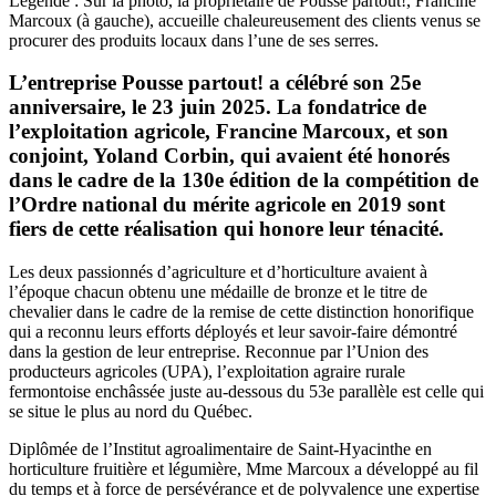
Légende : Sur la photo, la propriétaire de Pousse partout!, Francine
Marcoux (à gauche), accueille chaleureusement des clients venus se
procurer des produits locaux dans l’une de ses serres.
L’entreprise Pousse partout! a célébré son 25e
anniversaire, le 23 juin 2025. La fondatrice de
l’exploitation agricole, Francine Marcoux, et son
conjoint, Yoland Corbin, qui avaient été honorés
dans le cadre de la 130e édition de la compétition de
l’Ordre national du mérite agricole en 2019 sont
fiers de cette réalisation qui honore leur ténacité.
Les deux passionnés d’agriculture et d’horticulture avaient à
l’époque chacun obtenu une médaille de bronze et le titre de
chevalier dans le cadre de la remise de cette distinction honorifique
qui a reconnu leurs efforts déployés et leur savoir-faire démontré
dans la gestion de leur entreprise. Reconnue par l’Union des
producteurs agricoles (UPA), l’exploitation agraire rurale
fermontoise enchâssée juste au-dessous du 53e parallèle est celle qui
se situe le plus au nord du Québec.
Diplômée de l’Institut agroalimentaire de Saint-Hyacinthe en
horticulture fruitière et légumière, Mme Marcoux a développé au fil
du temps et à force de persévérance et de polyvalence une expertise