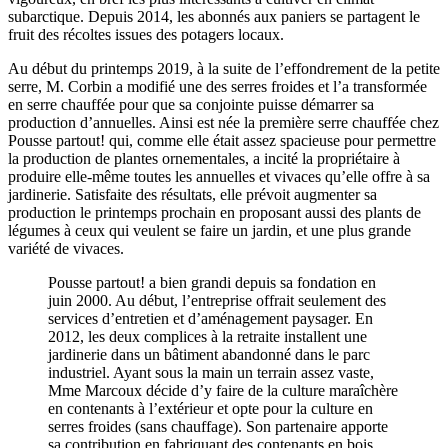
subarctique. Depuis 2014, les abonnés aux paniers se partagent le
fruit des récoltes issues des potagers locaux.
Au début du printemps 2019, à la suite de l’effondrement de la petite
serre, M. Corbin a modifié une des serres froides et l’a transformée
en serre chauffée pour que sa conjointe puisse démarrer sa
production d’annuelles. Ainsi est née la première serre chauffée chez
Pousse partout! qui, comme elle était assez spacieuse pour permettre
la production de plantes ornementales, a incité la propriétaire à
produire elle-même toutes les annuelles et vivaces qu’elle offre à sa
jardinerie. Satisfaite des résultats, elle prévoit augmenter sa
production le printemps prochain en proposant aussi des plants de
légumes à ceux qui veulent se faire un jardin, et une plus grande
variété de vivaces.
Pousse partout! a bien grandi depuis sa fondation en
juin 2000. Au début, l’entreprise offrait seulement des
services d’entretien et d’aménagement paysager. En
2012, les deux complices à la retraite installent une
jardinerie dans un bâtiment abandonné dans le parc
industriel. Ayant sous la main un terrain assez vaste,
Mme Marcoux décide d’y faire de la culture maraîchère
en contenants à l’extérieur et opte pour la culture en
serres froides (sans chauffage). Son partenaire apporte
sa contribution en fabriquant des contenants en bois