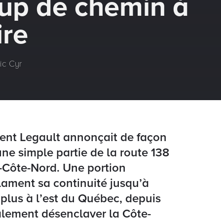
up de chemin à
ire
ic Cyr
ent Legault annonçait de façon
une simple partie de la route 138
-Côte-Nord. Une portion
lament sa continuité jusqu’à
 plus à l’est du Québec, depuis
nalement désenclaver la Côte-