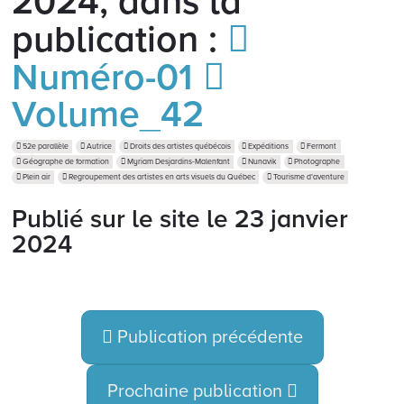
2024, dans la
publication :
Numéro-01
Volume_42
52e parallèle
Autrice
Droits des artistes québécois
Expéditions
Fermont
Géographe de formation
Myriam Desjardins-Malenfant
Nunavik
Photographe
Plein air
Regroupement des artistes en arts visuels du Québec
Tourisme d’aventure
Publié sur le site le
23 janvier
2024
Publication précédente
Prochaine publication