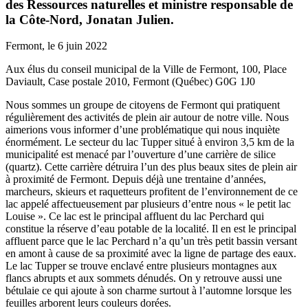
des Ressources naturelles et ministre responsable de
la Côte-Nord, Jonatan Julien.
Fermont, le 6 juin 2022
Aux élus du conseil municipal de la Ville de Fermont, 100, Place
Daviault, Case postale 2010, Fermont (Québec) G0G 1J0
Nous sommes un groupe de citoyens de Fermont qui pratiquent
régulièrement des activités de plein air autour de notre ville. Nous
aimerions vous informer d’une problématique qui nous inquiète
énormément. Le secteur du lac Tupper situé à environ 3,5 km de la
municipalité est menacé par l’ouverture d’une carrière de silice
(quartz). Cette carrière détruira l’un des plus beaux sites de plein air
à proximité de Fermont. Depuis déjà une trentaine d’années,
marcheurs, skieurs et raquetteurs profitent de l’environnement de ce
lac appelé affectueusement par plusieurs d’entre nous « le petit lac
Louise ». Ce lac est le principal affluent du lac Perchard qui
constitue la réserve d’eau potable de la localité. Il en est le principal
affluent parce que le lac Perchard n’a qu’un très petit bassin versant
en amont à cause de sa proximité avec la ligne de partage des eaux.
Le lac Tupper se trouve enclavé entre plusieurs montagnes aux
flancs abrupts et aux sommets dénudés. On y retrouve aussi une
bétulaie ce qui ajoute à son charme surtout à l’automne lorsque les
feuilles arborent leurs couleurs dorées.