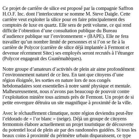
Ce projet de carrière de silice est proposé par la compagnie Saffron
H.O.F. Inc. dont l’interlocuteur se nomme M. Steve Daigle. Cette
carrière veut exploiter la silice pour en faire principalement des
comptoirs de luxe en quartz. Elle sera de petit volume, ce qui rend
difficile l’obtention d’une consultation publique du Bureau
d’audience publique sur l’environnement » (BAPE). Elle ne fera
travailler qu’un nombre limité de personnes et si l’on se fie à la
carrière de Polycor (carrière de silice déjà implantée à Fermont et
devenue récemment Sitec) ses employés seront recrutés à l’étranger
(Polycor engageait des Guatémaltèques).
Notre groupe d’amateurs d’activités de plein air aime profondément
l’environnement naturel de ce lieu. En tant que citoyens d’une
région éloignée, les sorties en nature lors de nos congés
hebdomadaires sont essentielles à notre santé physique et mentale.
Malheureusement, nous n’avons pas beaucoup de pouvoir contre
l’exploitation minière tous azimuts près de Fermont. Un projet de si
petite envergure détruira un site magnifique à proximité de la ville.
Avec le réchauffement climatique, notre région deviendra peut-être
l’eldorado de « l’or blanc » (neige). Déjà un groupe de citoyens
fermontois élabore actuellement un projet touristique de découverte
du potentiel local de plein air par des randonnées guidées. Si tous les
beaux coins à proximité du périmètre urbain disparaissent, ce type