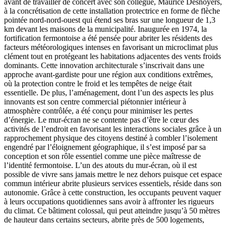
avant de travailler de concert avec son collègue, Maurice Desnoyers,
à la concrétisation de cette installation protectrice en forme de flèche
pointée nord-nord-ouest qui étend ses bras sur une longueur de 1,3
km devant les maisons de la municipalité. Inaugurée en 1974, la
fortification fermontoise a été pensée pour abriter les résidents des
facteurs météorologiques intenses en favorisant un microclimat plus
clément tout en protégeant les habitations adjacentes des vents froids
dominants. Cette innovation architecturale s’inscrivait dans une
approche avant-gardiste pour une région aux conditions extrêmes,
où la protection contre le froid et les tempêtes de neige était
essentielle. De plus, l’aménagement, dont l’un des aspects les plus
innovants est son centre commercial piétonnier intérieur à
atmosphère contrôlée, a été conçu pour minimiser les pertes
d’énergie. Le mur-écran ne se contente pas d’être le cœur des
activités de l’endroit en favorisant les interactions sociales grâce à un
rapprochement physique des citoyens destiné à combler l’isolement
engendré par l’éloignement géographique, il s’est imposé par sa
conception et son rôle essentiel comme une pièce maîtresse de
l’identité fermontoise. L’un des atouts du mur-écran, où il est
possible de vivre sans jamais mettre le nez dehors puisque cet espace
commun intérieur abrite plusieurs services essentiels, réside dans son
autonomie. Grâce à cette construction, les occupants peuvent vaquer
à leurs occupations quotidiennes sans avoir à affronter les rigueurs
du climat. Ce bâtiment colossal, qui peut atteindre jusqu’à 50 mètres
de hauteur dans certains secteurs, abrite près de 500 logements,