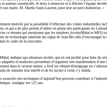
t surtout constructifs. Je tiens à remercier et à féliciter l’équipe derr
et son maire, M. Martin Saint-Laurent, pour leur accueil chaleureux. »
ement motivée par la possibilité d’effectuer des visites industrielles in
, et qui a de plus permis d’attirer en prime des participants du Lab
écise ce dernier qui mentionne que les minières ArcelorMittal et MFQ ont a
amme de technologie minérale du cégep de Sept-Îles afin d’encourager la
ans le cadre de la rencontre.
ittal, indique que plusieurs invités, qui en ont profité pour faire du rés
es adaptées et modernes permettant d’organiser une manifestation d’une t
ment dans le secteur minier, a livré un vibrant témoignage en s’adressan
fin de stimuler leur intérêt et de les inciter à venir s’y établir.
les avancées des techniques d’aujourd’hui peuvent contribuer à l’industri
hnique, souligne ses 125 ans.