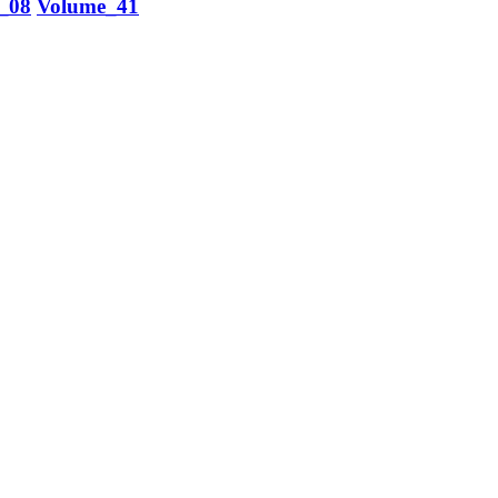
_08
Volume_41