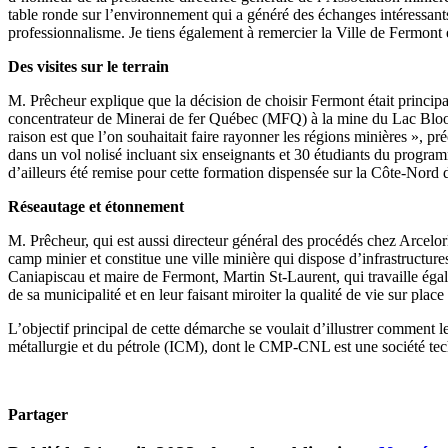
table ronde sur l’environnement qui a généré des échanges intéressants e
professionnalisme. Je tiens également à remercier la Ville de Fermont 
Des visites sur le terrain
M. Prêcheur explique que la décision de choisir Fermont était principal
concentrateur de Minerai de fer Québec (MFQ) à la mine du Lac Bloom
raison est que l’on souhaitait faire rayonner les régions minières », pr
dans un vol nolisé incluant six enseignants et 30 étudiants du progr
d’ailleurs été remise pour cette formation dispensée sur la Côte-Nord d
Réseautage et étonnement
M. Prêcheur, qui est aussi directeur général des procédés chez ArcelorM
camp minier et constitue une ville minière qui dispose d’infrastructur
Caniapiscau et maire de Fermont, Martin St-Laurent, qui travaille égale
de sa municipalité et en leur faisant miroiter la qualité de vie sur place a
L’objectif principal de cette démarche se voulait d’illustrer comment 
métallurgie et du pétrole (ICM), dont le CMP-CNL est une société tec
Partager