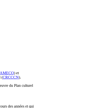
AMECQ
) et
 (
CRCCCN
).
oeuvre du Plan culturel
cours des années et qui