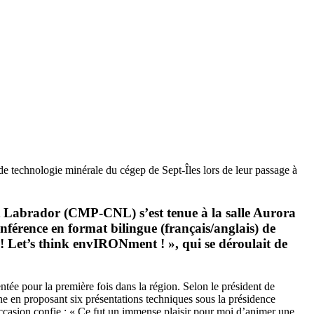
de technologie minérale du cégep de Sept-Îles lors de leur passage à
t Labrador (CMP-CNL) s’est tenue à la salle Aurora
nférence en format bilingue (français/anglais) de
! Let’s think envIRONment ! », qui se déroulait de
entée pour la première fois dans la région. Selon le président de
e en proposant six présentations techniques sous la présidence
ccasion confie : « Ce fut un immense plaisir pour moi d’animer une