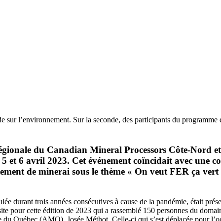
nde sur l’environnement. Sur la seconde, des participants du programme 
 régionale du Canadian Mineral Processors Côte-Nord e
5 et 6 avril 2023. Cet événement coïncidait avec une co
itement de minerai sous le thème « On veut FER ça vert 
nulée durant trois années consécutives à cause de la pandémie, était prés
ite pour cette édition de 2023 qui a rassemblé 150 personnes du domain
ère du Québec (AMQ), Josée Méthot. Celle-ci qui s’est déplacée pour l’o