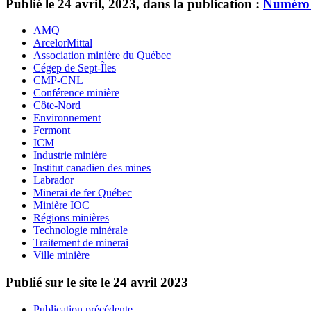
Publié le 24 avril, 2023, dans la publication :
Numéro
AMQ
ArcelorMittal
Association minière du Québec
Cégep de Sept-Îles
CMP-CNL
Conférence minière
Côte-Nord
Environnement
Fermont
ICM
Industrie minière
Institut canadien des mines
Labrador
Minerai de fer Québec
Minière IOC
Régions minières
Technologie minérale
Traitement de minerai
Ville minière
Publié sur le site le
24 avril 2023
Publication précédente