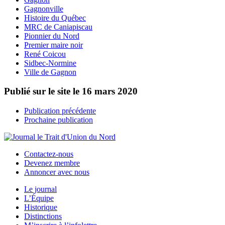
Gagnonville
Histoire du Québec
MRC de Caniapiscau
Pionnier du Nord
Premier maire noir
René Coicou
Sidbec-Normine
Ville de Gagnon
Publié sur le site le
16 mars 2020
Publication précédente
Prochaine publication
Contactez-nous
Devenez membre
Annoncer avec nous
Le journal
L’Équipe
Historique
Distinctions