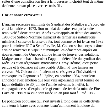
suites d’une complication liée à la grossesse, il choisit tout de même
de demeurer sur place avec ses trois fils.
Une annonce crève-cœur
L’ancien secrétaire archiviste du Syndicat des Métallos a d’abord été
élu à la mairie en 1973. Son mandat de maire sera par la suite
renouvelé à deux reprises. Après avoir appris au début des années
1980 que Sidbec-Normine menaçait de fermer ses installations
minières à cause de la crise du fer, tout comme ce fut le cas en 1982
pour la minière IOC à Schefferville, M. Coicou se bat corps et âme
afin de renverser la vapeur et multiplie les démarches auprès du
gouvernement du Québec afin de tenter de trouver des solutions.
Malgré son combat acharné et l’appui indéfectible du syndicat des
Métallos et du légendaire syndicaliste Herby Bérubé, c’est peine
perdue et la décision est irrévocable. Atteint d’une tumeur au
cerveau, M. Coicou doit finalement se résigner à l’inévitable et
convoque les Gagnonais à l’église, en octobre 1984, pour leur
annoncer avec émotion que leur ville agonisante serait fermée de
façon définitive le 30 juin de l’année suivante. En effet, la
compagnie cesse d’exploiter le gisement de fer de la mine de Fire
Lake en 1984 et la ville sera rasée un an plus tard à l’été 1985.
Le politicien populaire qui s’est investi à fond dans sa collectivité
aura tenu la barre avec courage jusqu’au moment fatidique du