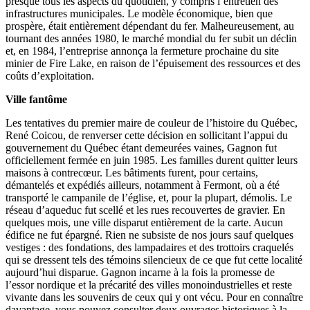
presque tous les aspects du quotidien, y compris l’entretien des
infrastructures municipales. Le modèle économique, bien que
prospère, était entièrement dépendant du fer. Malheureusement, au
tournant des années 1980, le marché mondial du fer subit un déclin
et, en 1984, l’entreprise annonça la fermeture prochaine du site
minier de Fire Lake, en raison de l’épuisement des ressources et des
coûts d’exploitation.
Ville fantôme
Les tentatives du premier maire de couleur de l’histoire du Québec,
René Coicou, de renverser cette décision en sollicitant l’appui du
gouvernement du Québec étant demeurées vaines, Gagnon fut
officiellement fermée en juin 1985. Les familles durent quitter leurs
maisons à contrecœur. Les bâtiments furent, pour certains,
démantelés et expédiés ailleurs, notamment à Fermont, où a été
transporté le campanile de l’église, et, pour la plupart, démolis. Le
réseau d’aqueduc fut scellé et les rues recouvertes de gravier. En
quelques mois, une ville disparut entièrement de la carte. Aucun
édifice ne fut épargné. Rien ne subsiste de nos jours sauf quelques
vestiges : des fondations, des lampadaires et des trottoirs craquelés
qui se dressent tels des témoins silencieux de ce que fut cette localité
aujourd’hui disparue. Gagnon incarne à la fois la promesse de
l’essor nordique et la précarité des villes monoindustrielles et reste
vivante dans les souvenirs de ceux qui y ont vécu. Pour en connaître
davantage, vous pouvez consulter deux ouvrages historiques à la