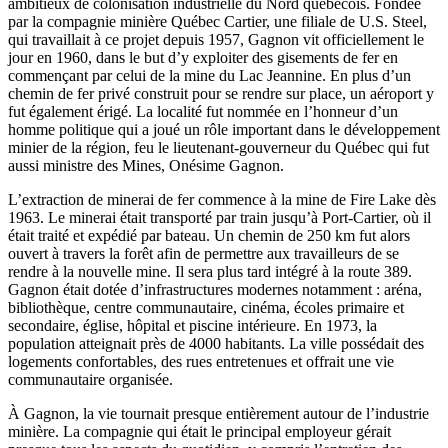
ambitieux de colonisation industrielle du Nord québécois. Fondée
par la compagnie minière Québec Cartier, une filiale de U.S. Steel,
qui travaillait à ce projet depuis 1957, Gagnon vit officiellement le
jour en 1960, dans le but d’y exploiter des gisements de fer en
commençant par celui de la mine du Lac Jeannine. En plus d’un
chemin de fer privé construit pour se rendre sur place, un aéroport y
fut également érigé. La localité fut nommée en l’honneur d’un
homme politique qui a joué un rôle important dans le développement
minier de la région, feu le lieutenant-gouverneur du Québec qui fut
aussi ministre des Mines, Onésime Gagnon.
L’extraction de minerai de fer commence à la mine de Fire Lake dès
1963. Le minerai était transporté par train jusqu’à Port-Cartier, où il
était traité et expédié par bateau. Un chemin de 250 km fut alors
ouvert à travers la forêt afin de permettre aux travailleurs de se
rendre à la nouvelle mine. Il sera plus tard intégré à la route 389.
Gagnon était dotée d’infrastructures modernes notamment : aréna,
bibliothèque, centre communautaire, cinéma, écoles primaire et
secondaire, église, hôpital et piscine intérieure. En 1973, la
population atteignait près de 4000 habitants. La ville possédait des
logements confortables, des rues entretenues et offrait une vie
communautaire organisée.
À Gagnon, la vie tournait presque entièrement autour de l’industrie
minière. La compagnie qui était le principal employeur gérait