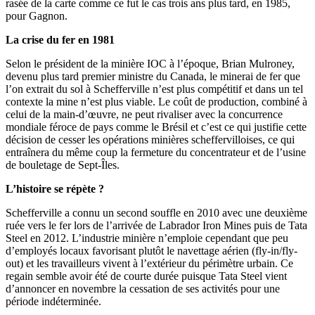
rasée de la carte comme ce fut le cas trois ans plus tard, en 1985,
pour Gagnon.
La crise du fer en 1981
Selon le président de la minière IOC à l’époque, Brian Mulroney,
devenu plus tard premier ministre du Canada, le minerai de fer que
l’on extrait du sol à Schefferville n’est plus compétitif et dans un tel
contexte la mine n’est plus viable. Le coût de production, combiné à
celui de la main-d’œuvre, ne peut rivaliser avec la concurrence
mondiale féroce de pays comme le Brésil et c’est ce qui justifie cette
décision de cesser les opérations minières scheffervilloises, ce qui
entraînera du même coup la fermeture du concentrateur et de l’usine
de bouletage de Sept-Îles.
L’histoire se répète ?
Schefferville a connu un second souffle en 2010 avec une deuxième
ruée vers le fer lors de l’arrivée de Labrador Iron Mines puis de Tata
Steel en 2012. L’industrie minière n’emploie cependant que peu
d’employés locaux favorisant plutôt le navettage aérien (fly-in/fly-
out) et les travailleurs vivent à l’extérieur du périmètre urbain. Ce
regain semble avoir été de courte durée puisque Tata Steel vient
d’annoncer en novembre la cessation de ses activités pour une
période indéterminée.