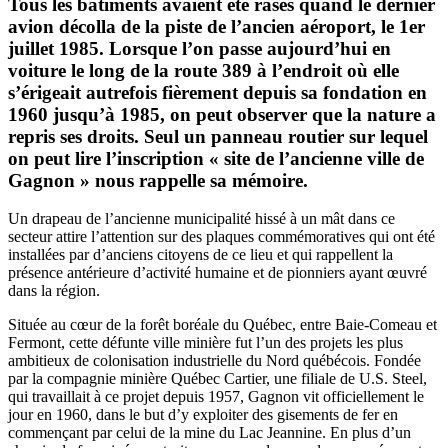
Tous les bâtiments avaient été rasés quand le dernier
avion décolla de la piste de l’ancien aéroport, le 1er
juillet 1985. Lorsque l’on passe aujourd’hui en
voiture le long de la route 389 à l’endroit où elle
s’érigeait autrefois fièrement depuis sa fondation en
1960 jusqu’à 1985, on peut observer que la nature a
repris ses droits. Seul un panneau routier sur lequel
on peut lire l’inscription « site de l’ancienne ville de
Gagnon » nous rappelle sa mémoire.
Un drapeau de l’ancienne municipalité hissé à un mât dans ce
secteur attire l’attention sur des plaques commémoratives qui ont été
installées par d’anciens citoyens de ce lieu et qui rappellent la
présence antérieure d’activité humaine et de pionniers ayant œuvré
dans la région.
Située au cœur de la forêt boréale du Québec, entre Baie-Comeau et
Fermont, cette défunte ville minière fut l’un des projets les plus
ambitieux de colonisation industrielle du Nord québécois. Fondée
par la compagnie minière Québec Cartier, une filiale de U.S. Steel,
qui travaillait à ce projet depuis 1957, Gagnon vit officiellement le
jour en 1960, dans le but d’y exploiter des gisements de fer en
commençant par celui de la mine du Lac Jeannine. En plus d’un