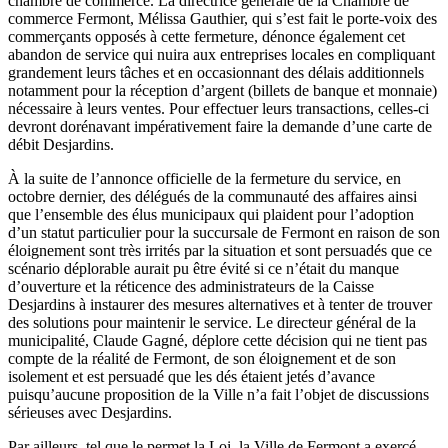
chambre de commerce. La directrice générale de la Chambre de
commerce Fermont, Mélissa Gauthier, qui s’est fait le porte-voix des
commerçants opposés à cette fermeture, dénonce également cet
abandon de service qui nuira aux entreprises locales en compliquant
grandement leurs tâches et en occasionnant des délais additionnels
notamment pour la réception d’argent (billets de banque et monnaie)
nécessaire à leurs ventes. Pour effectuer leurs transactions, celles-ci
devront dorénavant impérativement faire la demande d’une carte de
débit Desjardins.
À la suite de l’annonce officielle de la fermeture du service, en
octobre dernier, des délégués de la communauté des affaires ainsi
que l’ensemble des élus municipaux qui plaident pour l’adoption
d’un statut particulier pour la succursale de Fermont en raison de son
éloignement sont très irrités par la situation et sont persuadés que ce
scénario déplorable aurait pu être évité si ce n’était du manque
d’ouverture et la réticence des administrateurs de la Caisse
Desjardins à instaurer des mesures alternatives et à tenter de trouver
des solutions pour maintenir le service. Le directeur général de la
municipalité, Claude Gagné, déplore cette décision qui ne tient pas
compte de la réalité de Fermont, de son éloignement et de son
isolement et est persuadé que les dés étaient jetés d’avance
puisqu’aucune proposition de la Ville n’a fait l’objet de discussions
sérieuses avec Desjardins.
Par ailleurs, tel que le permet la Loi, la Ville de Fermont a exercé