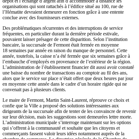
dépôt et l’échange d’argent afin d’accommoder à distance les
organisations qui sont rattachés à l’édifice situé au 100, rue de
l’Hématite devraient demeurer en fonction grâce à une entente
conclue avec des fournisseurs externes.
Des problématiques récurrentes et des interruptions de service
fréquentes, en particulier durant la dernière période estivale,
pouvaient laisser présager de cette disparition. Selon l’institution
bancaire, la succursale de Fermont était fermée en moyenne
18 semaines par année en raison du manque de personnel. Cette
année, toutefois, la caisse n’a été fermée que six semaines grâce à
l’embauche d’employés en provenance de l’extérieur de la région.
L’administration de l’établissement financier dit aussi avoir constaté
une baisse du nombre de transactions au comptoir au fil des ans,
alors que le service sur place n’était offert que deux heures par jour
en moyenne cette année dans le cadre d’un horaire rigide qui ne
convenait pas à plusieurs clients.
Le maire de Fermont, Martin Saint-Laurent, réprouve ce choix et
confie que la Ville a proposé des solutions intéressantes aux
dirigeants de la succursale afin de tenter de les convaincre de revenir
sur leur décision, mais les suggestions sont demeurées lettre morte.
L’administration municipale s’interroge maintenant sur les options
qui s’offrent à la communauté et souhaite que les citoyens et
commerçants fassent valoir leurs idées notamment auprès de la