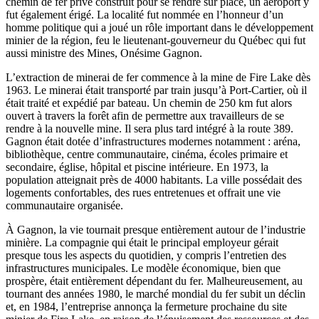
chemin de fer privé construit pour se rendre sur place, un aéroport y
fut également érigé. La localité fut nommée en l’honneur d’un
homme politique qui a joué un rôle important dans le développement
minier de la région, feu le lieutenant-gouverneur du Québec qui fut
aussi ministre des Mines, Onésime Gagnon.
L’extraction de minerai de fer commence à la mine de Fire Lake dès
1963. Le minerai était transporté par train jusqu’à Port-Cartier, où il
était traité et expédié par bateau. Un chemin de 250 km fut alors
ouvert à travers la forêt afin de permettre aux travailleurs de se
rendre à la nouvelle mine. Il sera plus tard intégré à la route 389.
Gagnon était dotée d’infrastructures modernes notamment : aréna,
bibliothèque, centre communautaire, cinéma, écoles primaire et
secondaire, église, hôpital et piscine intérieure. En 1973, la
population atteignait près de 4000 habitants. La ville possédait des
logements confortables, des rues entretenues et offrait une vie
communautaire organisée.
À Gagnon, la vie tournait presque entièrement autour de l’industrie
minière. La compagnie qui était le principal employeur gérait
presque tous les aspects du quotidien, y compris l’entretien des
infrastructures municipales. Le modèle économique, bien que
prospère, était entièrement dépendant du fer. Malheureusement, au
tournant des années 1980, le marché mondial du fer subit un déclin
et, en 1984, l’entreprise annonça la fermeture prochaine du site