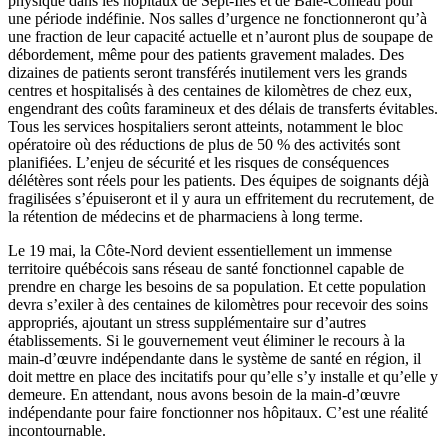
physique dans les hôpitaux de Sept-Îles et de Baie-Comeau pour
une période indéfinie. Nos salles d’urgence ne fonctionneront qu’à
une fraction de leur capacité actuelle et n’auront plus de soupape de
débordement, même pour des patients gravement malades. Des
dizaines de patients seront transférés inutilement vers les grands
centres et hospitalisés à des centaines de kilomètres de chez eux,
engendrant des coûts faramineux et des délais de transferts évitables.
Tous les services hospitaliers seront atteints, notamment le bloc
opératoire où des réductions de plus de 50 % des activités sont
planifiées. L’enjeu de sécurité et les risques de conséquences
délétères sont réels pour les patients. Des équipes de soignants déjà
fragilisées s’épuiseront et il y aura un effritement du recrutement, de
la rétention de médecins et de pharmaciens à long terme.
Le 19 mai, la Côte-Nord devient essentiellement un immense
territoire québécois sans réseau de santé fonctionnel capable de
prendre en charge les besoins de sa population. Et cette population
devra s’exiler à des centaines de kilomètres pour recevoir des soins
appropriés, ajoutant un stress supplémentaire sur d’autres
établissements. Si le gouvernement veut éliminer le recours à la
main-d’œuvre indépendante dans le système de santé en région, il
doit mettre en place des incitatifs pour qu’elle s’y installe et qu’elle y
demeure. En attendant, nous avons besoin de la main-d’œuvre
indépendante pour faire fonctionner nos hôpitaux. C’est une réalité
incontournable.