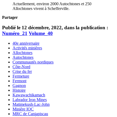
Actuellement, environ 2000 Autochtones et 250
Allochtones vivent à Schefferville.
Partager
Publié le 12 décembre, 2022, dans la publication :
Numéro_21
Volume_40
40e anniversaire
Activités minières
Allochtones
Autochtones
Communautés nordiques
Côte-Nord
Crise du fer
Fermeture
Fermont
Gagnon
Histoire
Kawawachikamach
Labrador Iron Mines
Matimekush-Lac-John
Minière IOC
MRC de Caniapiscau