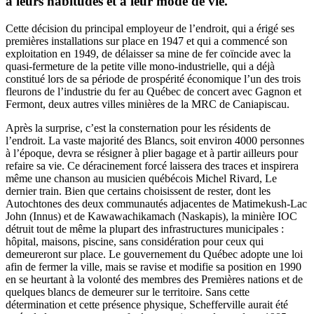
à leurs habitudes et à leur mode de vie.
Cette décision du principal employeur de l’endroit, qui a érigé ses
premières installations sur place en 1947 et qui a commencé son
exploitation en 1949, de délaisser sa mine de fer coïncide avec la
quasi-fermeture de la petite ville mono-industrielle, qui a déjà
constitué lors de sa période de prospérité économique l’un des trois
fleurons de l’industrie du fer au Québec de concert avec Gagnon et
Fermont, deux autres villes minières de la MRC de Caniapiscau.
Après la surprise, c’est la consternation pour les résidents de
l’endroit. La vaste majorité des Blancs, soit environ 4000 personnes
à l’époque, devra se résigner à plier bagage et à partir ailleurs pour
refaire sa vie. Ce déracinement forcé laissera des traces et inspirera
même une chanson au musicien québécois Michel Rivard, Le
dernier train. Bien que certains choisissent de rester, dont les
Autochtones des deux communautés adjacentes de Matimekush-Lac
John (Innus) et de Kawawachikamach (Naskapis), la minière IOC
détruit tout de même la plupart des infrastructures municipales :
hôpital, maisons, piscine, sans considération pour ceux qui
demeureront sur place. Le gouvernement du Québec adopte une loi
afin de fermer la ville, mais se ravise et modifie sa position en 1990
en se heurtant à la volonté des membres des Premières nations et de
quelques blancs de demeurer sur le territoire. Sans cette
détermination et cette présence physique, Schefferville aurait été