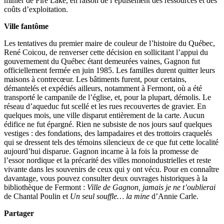
minier de Fire Lake, en raison de l’épuisement des ressources et des
coûts d’exploitation.
Ville fantôme
Les tentatives du premier maire de couleur de l’histoire du Québec,
René Coicou, de renverser cette décision en sollicitant l’appui du
gouvernement du Québec étant demeurées vaines, Gagnon fut
officiellement fermée en juin 1985. Les familles durent quitter leurs
maisons à contrecœur. Les bâtiments furent, pour certains,
démantelés et expédiés ailleurs, notamment à Fermont, où a été
transporté le campanile de l’église, et, pour la plupart, démolis. Le
réseau d’aqueduc fut scellé et les rues recouvertes de gravier. En
quelques mois, une ville disparut entièrement de la carte. Aucun
édifice ne fut épargné. Rien ne subsiste de nos jours sauf quelques
vestiges : des fondations, des lampadaires et des trottoirs craquelés
qui se dressent tels des témoins silencieux de ce que fut cette localité
aujourd’hui disparue. Gagnon incarne à la fois la promesse de
l’essor nordique et la précarité des villes monoindustrielles et reste
vivante dans les souvenirs de ceux qui y ont vécu. Pour en connaître
davantage, vous pouvez consulter deux ouvrages historiques à la
bibliothèque de Fermont :
Ville de Gagnon, jamais je ne t’oublierai
de Chantal Poulin et
Un seul souffle… la mine
d’Annie Carle.
Partager