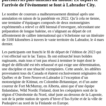
l’arrivée de l’événement se font à Labrador City.
Le nombre de coureurs a malheureusement diminué après une
annulation en raison de la pandémie en 2022. Qu’à cela ne tienne,
une trentaine d’équipages composés de deux motoneigistes
expérimentés a relevé ce défi biennal d’envergure, nécessitant une
préparation de longue haleine, en s’alignant au départ de cet
affrontement de calibre international qui s’échelonne sur un itinéraire
de 3100 kilomètres à travers le vaste territoire du Labrador, le 4 mars
dernier.
Les participants ont franchi le fil de départ de l’édition de 2023 qui
s’est effectué sur le lac Tanya. Ils ont enfourché leurs bolides
rugissants, mais tous n’ont pas réussi à terminer le trajet dont le
degré de difficulté est très rehaussé et qui exige une détermination,
une discipline et une ténacité exemplaires. Cette année, les athlètes
provenaient tous du Canada et étaient exclusivement originaires du
Québec et de Terre-Neuve-et-Labrador à l’exception d’un
motoneigiste de Kitimat, en Colombie-Britannique, et d’un autre
coureur de Fort McMurray, en Alberta, ainsi que d’une équipe
finlandaise, Wild Nordic Finland, dont les coéquipiers sont de la
région d’Ostrobotnie du Nord, situé juste au-dessous de la Laponie,
soit de la petite station de sports d’hiver d’Iso-Syöte et de la ville de
Pudasjärvi au nord de la Finlande en Europe.