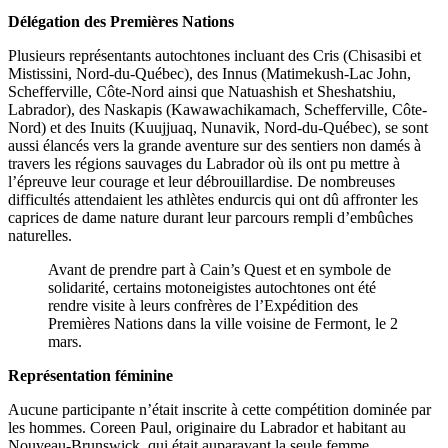
Délégation des Premières Nations
Plusieurs représentants autochtones incluant des Cris (Chisasibi et
Mistissini, Nord-du-Québec), des Innus (Matimekush-Lac John,
Schefferville, Côte-Nord ainsi que Natuashish et Sheshatshiu,
Labrador), des Naskapis (Kawawachikamach, Schefferville, Côte-
Nord) et des Inuits (Kuujjuaq, Nunavik, Nord-du-Québec), se sont
aussi élancés vers la grande aventure sur des sentiers non damés à
travers les régions sauvages du Labrador où ils ont pu mettre à
l’épreuve leur courage et leur débrouillardise. De nombreuses
difficultés attendaient les athlètes endurcis qui ont dû affronter les
caprices de dame nature durant leur parcours rempli d’embûches
naturelles.
Avant de prendre part à Cain’s Quest et en symbole de
solidarité, certains motoneigistes autochtones ont été
rendre visite à leurs confrères de l’Expédition des
Premières Nations dans la ville voisine de Fermont, le 2
mars.
Représentation féminine
Aucune participante n’était inscrite à cette compétition dominée par
les hommes. Coreen Paul, originaire du Labrador et habitant au
Nouveau-Brunswick, qui était auparavant la seule femme