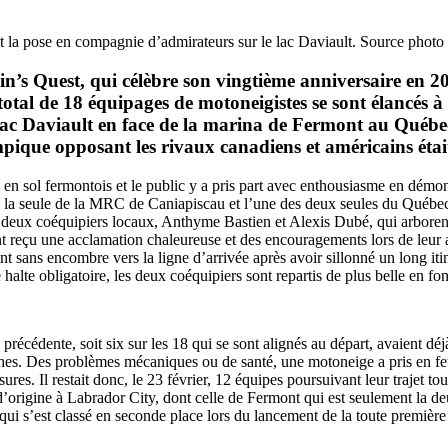
t la pose en compagnie d’admirateurs sur le lac Daviault. Source phot
n’s Quest, qui célèbre son vingtième anniversaire en 2
tal de 18 équipages de motoneigistes se sont élancés à 
 lac Daviault en face de la marina de Fermont au Québec
mpique opposant les rivaux canadiens et américains étai
e en sol fermontois et le public y a pris part avec enthousiasme en dém
a seule de la MRC de Caniapiscau et l’une des deux seules du Québec dan
 deux coéquipiers locaux, Anthyme Bastien et Alexis Dubé, qui arborent
s ont reçu une acclamation chaleureuse et des encouragements lors de le
nt sans encombre vers la ligne d’arrivée après avoir sillonné un long it
halte obligatoire, les deux coéquipiers sont repartis de plus belle en fo
précédente, soit six sur les 18 qui se sont alignés au départ, avaient d
ûches. Des problèmes mécaniques ou de santé, une motoneige a pris en feu
s. Il restait donc, le 23 février, 12 équipes poursuivant leur trajet tou
t d’origine à Labrador City, dont celle de Fermont qui est seulement la deu
i s’est classé en seconde place lors du lancement de la toute première