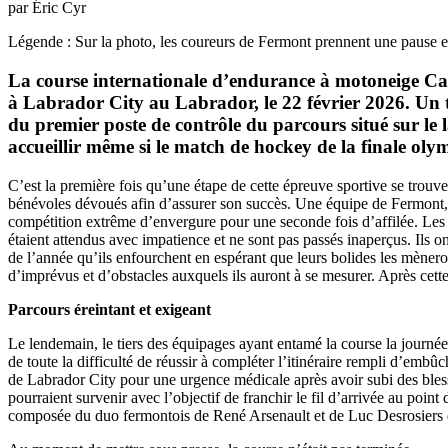
par Éric Cyr
Légende : Sur la photo, les coureurs de Fermont prennent une pause e
La course internationale d’endurance à motoneige Cai
à Labrador City au Labrador, le 22 février 2026. Un to
du premier poste de contrôle du parcours situé sur le
accueillir même si le match de hockey de la finale oly
C’est la première fois qu’une étape de cette épreuve sportive se trouv
bénévoles dévoués afin d’assurer son succès. Une équipe de Fermont, l
compétition extrême d’envergure pour une seconde fois d’affilée. Les
étaient attendus avec impatience et ne sont pas passés inaperçus. Il
de l’année qu’ils enfourchent en espérant que leurs bolides les mènero
d’imprévus et d’obstacles auxquels ils auront à se mesurer. Après cette 
Parcours éreintant et exigeant
Le lendemain, le tiers des équipages ayant entamé la course la journée 
de toute la difficulté de réussir à compléter l’itinéraire rempli d’emb
de Labrador City pour une urgence médicale après avoir subi des blessure
pourraient survenir avec l’objectif de franchir le fil d’arrivée au poin
composée du duo fermontois de René Arsenault et de Luc Desrosiers qu