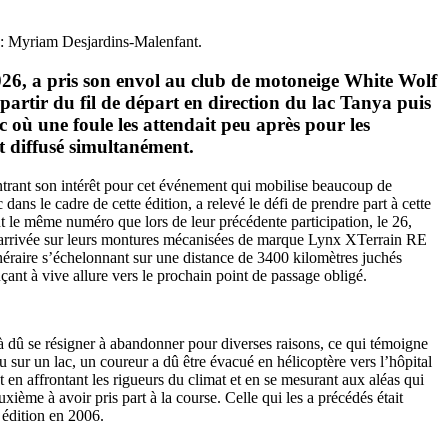
o : Myriam Desjardins-Malenfant.
026, a pris son envol au club de motoneige White Wolf
partir du fil de départ en direction du lac Tanya puis
 où une foule les attendait peu après pour les
t diffusé simultanément.
ontrant son intérêt pour cet événement qui mobilise beaucoup de
s le cadre de cette édition, a relevé le défi de prendre part à cette
 le même numéro que lors de leur précédente participation, le 26,
ur arrivée sur leurs montures mécanisées de marque Lynx XTerrain RE
inéraire s’échelonnant sur une distance de 3400 kilomètres juchés
nçant à vive allure vers le prochain point de passage obligé.
éjà dû se résigner à abandonner pour diverses raisons, ce qui témoigne
 sur un lac, un coureur a dû être évacué en hélicoptère vers l’hôpital
t en affrontant les rigueurs du climat et en se mesurant aux aléas qui
xième à avoir pris part à la course. Celle qui les a précédés était
 édition en 2006.