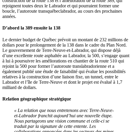
construction de la route 138 et l’amélioration de la route 389, qui
rejoignent toutes deux le Labrador et qui pourraient former une
boucle, l’autoroute transquébeclabrador, au cours des prochaines
années.
D’abord la 389 ensuite la 138
Le dernier budget de Québec prévoit un montant de 232 millions de
dollars pour le prolongement de la 138 dans le cadre du Plan Nord.
Le gouvernement de Terre-Neuve-et-Labrador, qui dispose déjà
d’une excellente route asphaltée au Labrador, la 500, s’engage quant
à lui à poursuivre les améliorations en chantier de la route 510 qui
rejoint la 500 pour former l’autoroute translabradorienne et a
également publié une étude de faisabilité qui évalue les possibilités
relatives à la construction d’une liaison fixe, un tunnel, entre le
Labrador et l’île de Terre-Neuve et dont le projet est évalué à 1,7
milliard de dollars.
Relation géographique stratégique
« La relation que nous entretenons avec Terre-Neuve-
et-Labrador franchit aujourd’hui une nouvelle étape.
Nous partageons une vision commune et celle-ci se
traduit par la signature de cette entente. Les
collaborations annoncées dans les secteurs des mines