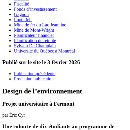
Fiscalité
Fonds d’investissement
Gagnon
Impôt MJ
Mine de fer du Lac Jeannine
Mine de Mont-Wright
Planificateur financier
Planification de retraite
Sylvain De Champlain
Université du Québec à Montréal
Publié sur le site le
3 février 2026
Publication précédente
Prochaine publication
Design de l’environnement
Projet universitaire à Fermont
par Éric Cyr
Une cohorte de dix étudiants au programme de