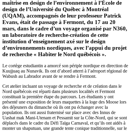
maîtrise en design de l’environnement à l’École de
design de l’Université du Québec à Montréal
(UQAM), accompagnés de leur professeur Patrick
Evans, était de passage à Fermont, du 17 au 20
mars, dans le cadre d’un voyage organisé par N360,
un laboratoire de recherche-création de cette
institution d’enseignement axé sur le design
d’environnements nordiques, avec l’appui du projet
de recherche « Habiter le Nord québécois ».
Le cortège estudiantin a amorcé son périple nordique en direction de
Kuujjuaq au Nunavik. Ils ont d’abord atterri à l’aéroport régional de
Wabush au Labrador avant de se rendre à Fermont.
Cet atelier incluant un voyage de recherche et de création dans le
Nord québécois est réparti dans plusieurs localités et Fermont
constituait la première étape du parcours. Les étudiants y ont
présenté une exposition de leurs maquettes à la loge des Moose lors
des déjeuners du dimanche où ils ont pu échanger avec la
population. Ils ont aussi fraternisé sur place avec des Innus de
Uashat mak Mani-Utenam et Pessamit sur la Côte-Nord, qui se sont
déplacés dans le cadre du Défi Taïga Carnaval, et qu’ils ont aidés à
monter un shaputuan, une grande tente conique traditionnelle, sur le