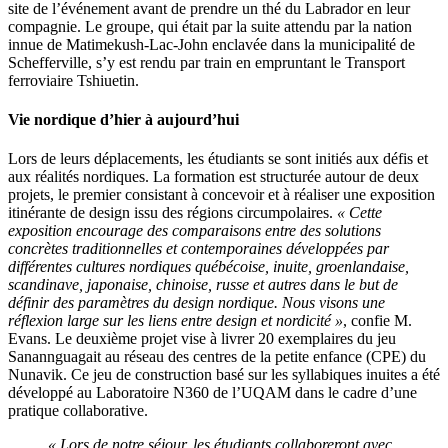
site de l’événement avant de prendre un thé du Labrador en leur
compagnie. Le groupe, qui était par la suite attendu par la nation
innue de Matimekush-Lac-John enclavée dans la municipalité de
Schefferville, s’y est rendu par train en empruntant le Transport
ferroviaire Tshiuetin.
Vie nordique d’hier à aujourd’hui
Lors de leurs déplacements, les étudiants se sont initiés aux défis et
aux réalités nordiques. La formation est structurée autour de deux
projets, le premier consistant à concevoir et à réaliser une exposition
itinérante de design issu des régions circumpolaires.
« Cette
exposition encourage des comparaisons entre des solutions
concrètes traditionnelles et contemporaines développées par
différentes cultures nordiques québécoise, inuite, groenlandaise,
scandinave, japonaise, chinoise, russe et autres dans le but de
définir des paramètres du design nordique. Nous visons une
réflexion large sur les liens entre design et nordicité »
, confie M.
Evans. Le deuxième projet vise à livrer 20 exemplaires du jeu
Sanannguagait au réseau des centres de la petite enfance (CPE) du
Nunavik. Ce jeu de construction basé sur les syllabiques inuites a été
développé au Laboratoire N360 de l’UQAM dans le cadre d’une
pratique collaborative.
« Lors de notre séjour, les étudiants collaboreront avec