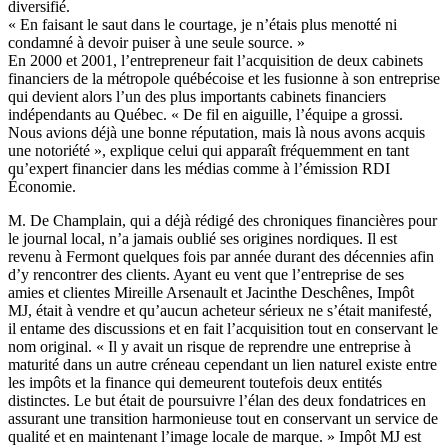
diversifié.
« En faisant le saut dans le courtage, je n’étais plus menotté ni
condamné à devoir puiser à une seule source. »
En 2000 et 2001, l’entrepreneur fait l’acquisition de deux cabinets
financiers de la métropole québécoise et les fusionne à son entreprise
qui devient alors l’un des plus importants cabinets financiers
indépendants au Québec. « De fil en aiguille, l’équipe a grossi.
Nous avions déjà une bonne réputation, mais là nous avons acquis
une notoriété », explique celui qui apparaît fréquemment en tant
qu’expert financier dans les médias comme à l’émission RDI
Économie.
M. De Champlain, qui a déjà rédigé des chroniques financières pour
le journal local, n’a jamais oublié ses origines nordiques. Il est
revenu à Fermont quelques fois par année durant des décennies afin
d’y rencontrer des clients. Ayant eu vent que l’entreprise de ses
amies et clientes Mireille Arsenault et Jacinthe Deschênes, Impôt
MJ, était à vendre et qu’aucun acheteur sérieux ne s’était manifesté,
il entame des discussions et en fait l’acquisition tout en conservant le
nom original. « Il y avait un risque de reprendre une entreprise à
maturité dans un autre créneau cependant un lien naturel existe entre
les impôts et la finance qui demeurent toutefois deux entités
distinctes. Le but était de poursuivre l’élan des deux fondatrices en
assurant une transition harmonieuse tout en conservant un service de
qualité et en maintenant l’image locale de marque. » Impôt MJ est