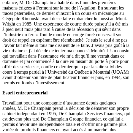
enfance, M. De Champlain a habité dans l’une des premières
maisons érigées à Fermont sur la rue de l’Aquilon. En suivant les
traces paternelles, ce dernier s’inscrit à un cours en mécanique au
Cégep de Rimouski avant de se faire embaucher lui aussi au Mont-
Wright en 1985. Une expérience de courte durée puisqu’il a été mis
à pied neuf mois plus tard à cause de la récession qui sévit dans
l’industrie du fer. « Tout le monde en congé forcé conservait son
droit de rappel en espérant être réembauché. Je suis le seul à ne pas
l’avoir fait même si tous me disaient de le faire. J’avais pris goût à la
vie urbaine et j’ai décidé de tenter ma chance à Montréal. Un cousin
qui travaillait dans l’assurance vie m’a dit qu’il me verrait dans ce
domaine et j’ai commencé à la dure en faisant du porte-à-porte pour
offrir des services », confie ce dernier qui a par la suite suivi des
cours à temps partiel à l’Université du Québec à Montréal (UQAM)
avant d’obtenir son titre de planificateur financier puis, en 1994, son
permis en fonds d’investissement.
Esprit entrepreneurial
Travaillant pour une compagnie d’assurance depuis quelques
années, M. De Champlain prend la décision de démarrer son propre
cabinet indépendant en 1995, De Champlain Services financiers, qui
est devenu plus tard De Champlain Groupe financier, ce qui lui a
permis d’avoir une indépendance totale et d’offrir une gamme plus
variée de produits financiers en ayant accès à un marché plus