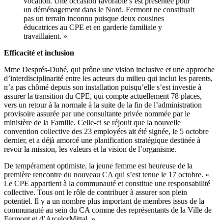
vocation. Une occasion favorable s’est présentée pour
un déménagement dans le Nord. Fermont ne constituait
pas un terrain inconnu puisque deux cousines
éducatrices au CPE et en garderie familiale y
travaillaient. »
Efficacité et inclusion
Mme Després-Dubé, qui prône une vision inclusive et une approche
d’interdisciplinarité entre les acteurs du milieu qui inclut les parents,
n’a pas chômé depuis son installation puisqu’elle s’est investie à
assurer la transition du CPE, qui compte actuellement 78 places,
vers un retour à la normale à la suite de la fin de l’administration
provisoire assurée par une consultante privée nommée par le
ministère de la Famille. Celle-ci se réjouit que la nouvelle
convention collective des 23 employées ait été signée, le 5 octobre
dernier, et a déjà amorcé une planification stratégique destinée à
revoir la mission, les valeurs et la vision de l’organisme.
De tempérament optimiste, la jeune femme est heureuse de la
première rencontre du nouveau CA qui s’est tenue le 17 octobre. «
Le CPE appartient à la communauté et constitue une responsabilité
collective. Tous ont le rôle de contribuer à assurer son plein
potentiel. Il y a un nombre plus important de membres issus de la
communauté au sein du CA comme des représentants de la Ville de
Fermont et d’ArcelorMittal. »