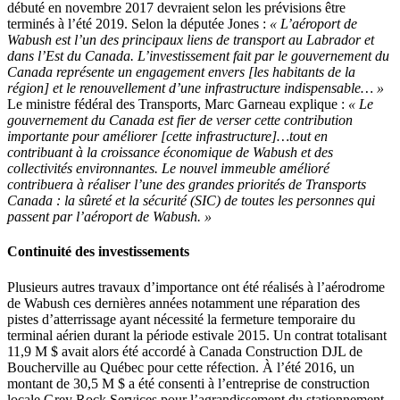
débuté en novembre 2017 devraient selon les prévisions être
terminés à l’été 2019. Selon la députée Jones :
« L’aéroport de
Wabush est l’un des principaux liens de transport au Labrador et
dans l’Est du Canada. L’investissement fait par le gouvernement du
Canada représente un engagement envers [les habitants de la
région] et le renouvellement d’une infrastructure indispensable… »
Le ministre fédéral des Transports, Marc Garneau explique :
« Le
gouvernement du Canada est fier de verser cette contribution
importante pour améliorer [cette infrastructure]…tout en
contribuant à la croissance économique de Wabush et des
collectivités environnantes. Le nouvel immeuble amélioré
contribuera à réaliser l’une des grandes priorités de Transports
Canada : la sûreté et la sécurité (SIC) de toutes les personnes qui
passent par l’aéroport de Wabush. »
Continuité des investissements
Plusieurs autres travaux d’importance ont été réalisés à l’aérodrome
de Wabush ces dernières années notamment une réparation des
pistes d’atterrissage ayant nécessité la fermeture temporaire du
terminal aérien durant la période estivale 2015. Un contrat totalisant
11,9 M $ avait alors été accordé à Canada Construction DJL de
Boucherville au Québec pour cette réfection. À l’été 2016, un
montant de 30,5 M $ a été consenti à l’entreprise de construction
locale Grey Rock Services pour l’agrandissement du stationnement