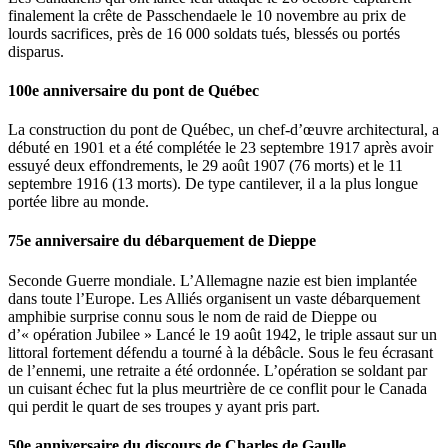
finalement la crête de Passchendaele le 10 novembre au prix de
lourds sacrifices, près de 16 000 soldats tués, blessés ou portés
disparus.
100e anniversaire du pont de Québec
La construction du pont de Québec, un chef-d’œuvre architectural, a
débuté en 1901 et a été complétée le 23 septembre 1917 après avoir
essuyé deux effondrements, le 29 août 1907 (76 morts) et le 11
septembre 1916 (13 morts). De type cantilever, il a la plus longue
portée libre au monde.
75e anniversaire du débarquement de Dieppe
Seconde Guerre mondiale. L’Allemagne nazie est bien implantée
dans toute l’Europe. Les Alliés organisent un vaste débarquement
amphibie surprise connu sous le nom de raid de Dieppe ou
d’« opération Jubilee » Lancé le 19 août 1942, le triple assaut sur un
littoral fortement défendu a tourné à la débâcle. Sous le feu écrasant
de l’ennemi, une retraite a été ordonnée. L’opération se soldant par
un cuisant échec fut la plus meurtrière de ce conflit pour le Canada
qui perdit le quart de ses troupes y ayant pris part.
50e anniversaire du discours de Charles de Gaulle