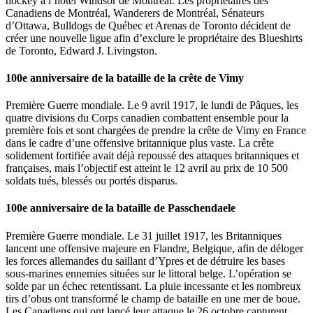
hockey à l’hôtel Windsor de Montréal. Les propriétaires des
Canadiens de Montréal, Wanderers de Montréal, Sénateurs
d’Ottawa, Bulldogs de Québec et Arenas de Toronto décident de
créer une nouvelle ligue afin d’exclure le propriétaire des Blueshirts
de Toronto, Edward J. Livingston.
100e anniversaire de la bataille de la crête de Vimy
Première Guerre mondiale. Le 9 avril 1917, le lundi de Pâques, les
quatre divisions du Corps canadien combattent ensemble pour la
première fois et sont chargées de prendre la crête de Vimy en France
dans le cadre d’une offensive britannique plus vaste. La crête
solidement fortifiée avait déjà repoussé des attaques britanniques et
françaises, mais l’objectif est atteint le 12 avril au prix de 10 500
soldats tués, blessés ou portés disparus.
100e anniversaire de la bataille de Passchendaele
Première Guerre mondiale. Le 31 juillet 1917, les Britanniques
lancent une offensive majeure en Flandre, Belgique, afin de déloger
les forces allemandes du saillant d’Ypres et de détruire les bases
sous-marines ennemies situées sur le littoral belge. L’opération se
solde par un échec retentissant. La pluie incessante et les nombreux
tirs d’obus ont transformé le champ de bataille en une mer de boue.
Les Canadiens qui ont lancé leur attaque le 26 octobre capturent