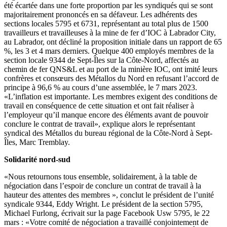
été écartée dans une forte proportion par les syndiqués qui se sont
majoritairement prononcés en sa défaveur. Les adhérents des
sections locales 5795 et 6731, représentant au total plus de 1500
travailleurs et travailleuses à la mine de fer d’IOC à Labrador City,
au Labrador, ont décliné la proposition initiale dans un rapport de 65
%, les 3 et 4 mars derniers. Quelque 400 employés membres de la
section locale 9344 de Sept-Îles sur la Côte-Nord, affectés au
chemin de fer QNS&L et au port de la minière IOC, ont imité leurs
confrères et consœurs des Métallos du Nord en refusant l’accord de
principe à 96,6 % au cours d’une assemblée, le 7 mars 2023.
«L’inflation est importante. Les membres exigent des conditions de
travail en conséquence de cette situation et ont fait réaliser à
l’employeur qu’il manque encore des éléments avant de pouvoir
conclure le contrat de travail», explique alors le représentant
syndical des Métallos du bureau régional de la Côte-Nord à Sept-
Îles, Marc Tremblay.
Solidarité nord-sud
«Nous retournons tous ensemble, solidairement, à la table de
négociation dans l’espoir de conclure un contrat de travail à la
hauteur des attentes des membres », conclut le président de l’unité
syndicale 9344, Eddy Wright. Le président de la section 5795,
Michael Furlong, écrivait sur la page Facebook Usw 5795, le 22
mars : «Votre comité de négociation a travaillé conjointement de