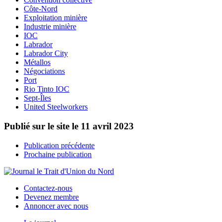
Côte-Nord
Exploitation minière
Industrie minière
IOC
Labrador
Labrador City
Métallos
Négociations
Port
Rio Tinto IOC
Sept-Îles
United Steelworkers
Publié sur le site le
11 avril 2023
Publication précédente
Prochaine publication
Contactez-nous
Devenez membre
Annoncer avec nous