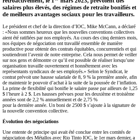
rétroactivement, le 1
mars 2023, prévoient des
salaires plus élevés, des régimes de retraite bonifiés et
de meilleurs avantages sociaux pour les travailleurs.
Le président et chef de la direction d’IOC, Mike McCann, a déclaré
: «Nous sommes heureux que les nouvelles conventions collectives
aient été ratifiées par nos employés. Au cours des cinq derniers mois,
nos équipes de négociation ont travaillé ensemble de manière
productive pour obtenir des contrats équitables, concurrentiels et qui
soutiendront l’avenir de notre entreprise. Cela nous permet de veiller
sur nos gens et démontre ce qu’il est possible de réaliser lorsqu’une
organisation travaille ouvertement et honnêtement avec les
représentants syndicaux de ses employés.» Selon le Syndicat, le
contrat prévoit une hausse salariale de 8, 9 % la première année, afin
de maintenir le pouvoir d’achat à la suite de la poussée de l’inflation.
La prime de flexibilité qui bonifie le salaire passe par ailleurs de 1,25
$ l’heure à 2 $. Les hausses prévues pour les deuxième et troisième
années sont de 2,2 % annuellement et de 2,75 %
pour la dernière année. Un boni de 2500 $ s’ajoute à la signature de
la nouvelle convention collective.
Évolution des négociations
Une entente de principe qui avait été conclue entre les comités de
négociation des Métallos avec Rio Tinto IOC, le 1er mars dernier, a