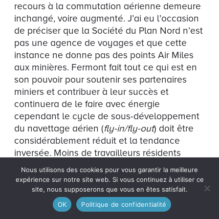
recours à la commutation aérienne demeure
inchangé, voire augmenté. J’ai eu l’occasion
de préciser que la Société du Plan Nord n’est
pas une agence de voyages et que cette
instance ne donne pas des points Air Miles
aux minières. Fermont fait tout ce qui est en
son pouvoir pour soutenir ses partenaires
miniers et contribuer à leur succès et
continuera de le faire avec énergie
cependant le cycle de sous-développement
du navettage aérien (
fly-in/fly-out
) doit être
considérablement réduit et la tendance
inversée. Moins de travailleurs résidents
coïncident avec un nombre de famille réduit,
Nous utilisons des cookies pour vous garantir la meilleure
des services amoindris, une quantité limitée
expérience sur notre site web. Si vous continuez à utiliser ce
d’entreprises locales, une diversification
site, nous supposerons que vous en êtes satisfait.
économique minimisée et ainsi de suite en
OK
Politique de confidentialité
empirant. L’industrie doit comprendre les