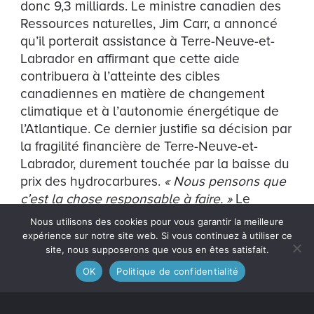
donc 9,3 milliards. Le ministre canadien des
Ressources naturelles, Jim Carr, a annoncé
qu’il porterait assistance à Terre-Neuve-et-
Labrador en affirmant que cette aide
contribuera à l’atteinte des cibles
canadiennes en matière de changement
climatique et à l’autonomie énergétique de
l’Atlantique. Ce dernier justifie sa décision par
la fragilité financière de Terre-Neuve-et-
Labrador, durement touchée par la baisse du
prix des hydrocarbures.
« Nous pensons que
c’est la chose responsable à faire. »
Le
ministre Carr dit s’être entretenu « par
Nous utilisons des cookies pour vous garantir la meilleure
courtoisie » avec son homologue québécois,
expérience sur notre site web. Si vous continuez à utiliser ce
le ministre de l’Énergie et des Ressources
site, nous supposerons que vous en êtes satisfait.
naturelles et ministre responsable du Plan
OK
Politique de confidentialité
Nord, Pierre Arcand, pour l’aviser de sa
décision.