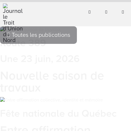
Toutes les publications
Route 389
Une 23 juin, 2026
Nouvelle saison de
travaux
Fête nationale du Québec
Entre affirmation