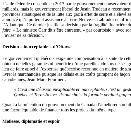
L’aide fédérale consentie en 2013 par le gouvernement conservateur de
milliards, mais le gouvernement libéral de Justin Trudeau a récemmen
provinces atlantiques et de la lutte aux gaz à effet de serre et a élevé
annoncé qu’il porterait assistance à Terre-Neuve-et-Labrador en affirm
l’Atlantique. Ce dernier justifie sa décision par la fragilité financiè
faire. »
Le ministre Carr dit s’être entretenu « par courtoisie » avec s
l’aviser de sa décision.
Décision « inacceptable » d’Ottawa
Le gouvernement québécois exige une compensation à la suite de cett
obtenu de telles garanties ni bénéficié d’une pareille aide lors de s
lieu de faire appel à l’expertise québécoise reconnue en matière de gr
livrer la marchandise puisque les délais et les coûts grimpent de faço
canadiennes, Jean-Marc Fournier :
« C’est une décision inexplicable et inacceptable. C’est un geste
Québec et Terre-Neuve. Ils ont choisi la formule perdant-gagna
Quant à la prétention du gouvernement du Canada d’améliorer son bilan
une façon équitable de financer tous les projets du même type.
Mollesse, diplomatie et espoir