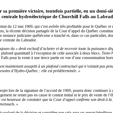
sa première victoire, toutefois partielle, en un demi-si
 la centrale hydroélectrique de Churchill Falls au Labrad
contrat du 12 mai 1969, qui s’est avérée très profitable pour le Québec e
ans, la récente décision partagée de la Cour d’appel du Québec constitu
e instance judiciaire québécoise a tranché et, dans ce cas particulier
tte centrale du Labrador.
oujours du
« droit exclusif d’acheter et de recevoir toute la puissance di
 plafond quantitatif à l’exception de celle associée à deux blocs. Terr
ill Falls pour la vente à une tierce partie en vue d’une consommation ho
est maintenant assujetti à un plafond contractuel qui n’existait pas pe
besoins d’Hydro-Québec : elle est prédéterminée. »
jet lors de la signature de l’accord de 1969, pourra donc continuer à ach
ement ne remet pas en cause le contrat initial ni le prix de vente de l’él
st heureuse de constater que la Cour d’appel confirme son droit à la fl
 mensuels. »
t soulagé de la décision et considère que cela aura un apport bénéfiqu