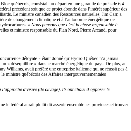
Bloc québécois, consistait au départ en une garantie de prêts de 6,4
éral précédent soit que ce projet abonde dans l’intérêt supérieur des
illiards. Le ministre canadien des Ressources naturelles, Jim Carr, a
atière de changement climatique et à l’autonomie énergétique de
s hydrocarbures.
« Nous pensons que c’est la chose responsable à
relles et ministre responsable du Plan Nord, Pierre Arcand, pour
 concurrence déloyale » étant donné qu’Hydro-Québec n’a jamais
a un « déséquilibre » dans le marché énergétique du pays. De plus, au
y Williams, avait préféré une entreprise italienne qui ne réussit pas à
n le ministre québécois des Affaires intergouvernementales
 l’approche divisive (de clivage). Ils ont choisi d’opposer le
 le fédéral aurait plutôt dû asseoir ensemble les provinces et trouver