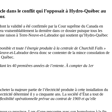
ècle dans le conflit qui l’opposait à Hydro-Québec au
or.
t dont la validité a été confirmée par la Cour suprême du Canada en
era vraisemblablement la dernière dans ce dossier puisque tous les
, donne raison à Terre-Neuve-et-Labrador qui soutient qu’Hydro-Québec
sponible et toute l’énergie produite à la centrale de Churchill Falls »
e-Neuve-et-Labrador devra donc se contenter de la mince consolation de
rs Québec.
ndant les 40 premières années de l’entente. À compter du 1er
eter la majeure partie de l’électricité produite à cette installation du
ectricité déterminé il y a cinquante ans. La société d’État a tout de
exibilité opérationnelle prévue au contrat de 1969 et qu’elle
e pour sa province. Lors d’une rencontre avec son homologue à la fin