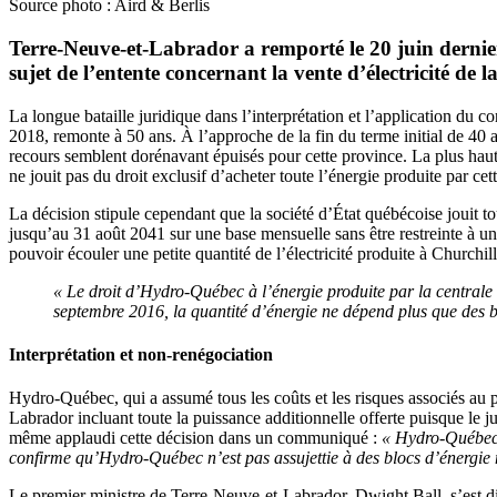
Source photo : Aird & Berlis
Terre-Neuve-et-Labrador a remporté le 20 juin dernier 
sujet de l’entente concernant la vente d’électricité de
La longue bataille juridique dans l’interprétation et l’application du 
2018, remonte à 50 ans. À l’approche de la fin du terme initial de 40 
recours semblent dorénavant épuisés pour cette province. La plus haut
ne jouit pas du droit exclusif d’acheter toute l’énergie produite par ce
La décision stipule cependant que la société d’État québécoise jouit t
jusqu’au 31 août 2041 sur une base mensuelle sans être restreinte à un
pouvoir écouler une petite quantité de l’électricité produite à Church
« Le droit d’Hydro-Québec à l’énergie produite par la centrale 
septembre 2016, la quantité d’énergie ne dépend plus que des 
Interprétation et non-renégociation
Hydro-Québec, qui a assumé tous les coûts et les risques associés au pro
Labrador incluant toute la puissance additionnelle offerte puisque le jug
même applaudi cette décision dans un communiqué :
« Hydro-Québec e
confirme qu’Hydro-Québec n’est pas assujettie à des blocs d’énergie
Le premier ministre de Terre-Neuve-et-Labrador, Dwight Ball, s’est di