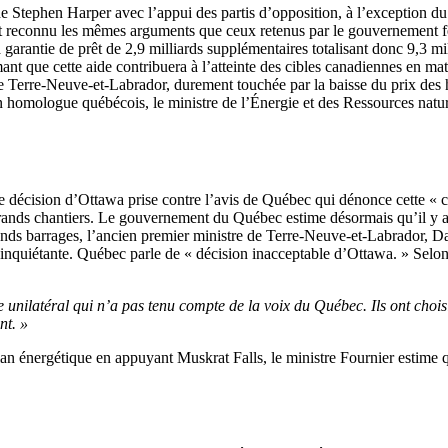
 Stephen Harper avec l’appui des partis d’opposition, à l’exception du 
t reconnu les mêmes arguments que ceux retenus par le gouvernement féd
 sa garantie de prêt de 2,9 milliards supplémentaires totalisant donc 9,3 m
ant que cette aide contribuera à l’atteinte des cibles canadiennes en m
re de Terre-Neuve-et-Labrador, durement touchée par la baisse du prix de
on homologue québécois, le ministre de l’Énergie et des Ressources natu
e décision d’Ottawa prise contre l’avis de Québec qui dénonce cette «
es grands chantiers. Le gouvernement du Québec estime désormais qu’il y 
ands barrages, l’ancien premier ministre de Terre-Neuve-et-Labrador, Dan
n inquiétante. Québec parle de « décision inacceptable d’Ottawa. » Selo
 unilatéral qui n’a pas tenu compte de la voix du Québec. Ils ont choisi
nt. »
 énergétique en appuyant Muskrat Falls, le ministre Fournier estime que