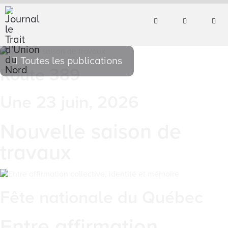
Toutes les publications
Route 389
Une 23 juin, 2026
Nouvelle saison de
travaux
Fête nationale du Québec
Entre affirmation