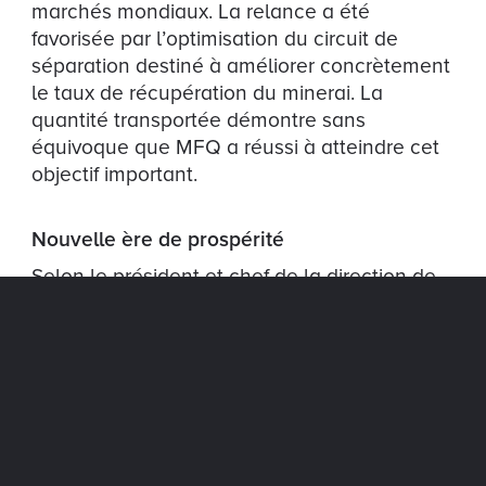
marchés mondiaux. La relance a été
favorisée par l’optimisation du circuit de
séparation destiné à améliorer concrètement
le taux de récupération du minerai. La
quantité transportée démontre sans
équivoque que MFQ a réussi à atteindre cet
objectif important.
Nouvelle ère de prospérité
Selon le président et chef de la direction de
MFQ et de Champion, Michael O’Keeffe :
« Le
premier train représente une réalisation
majeure et a été rendu possible grâce à
l’engagement de tous les intervenants, y
compris la communauté locale et le soutien
du gouvernement [du Québec]. J’aimerais
saluer l’excellent travail de tous les employés