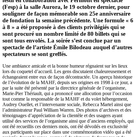
festif en collaboration avec Fermont en spectacle
(Fesp) à la salle Aurora, le 19 octobre dernier, pour
souligner de façon mémorable son 25e anniversaire
de fondation la semaine précédente. Une formule « 6
à 8 » a été proposée à des clients privilégiés qui se
sont procuré un nombre limité de 80 billets qui se
sont tous envolés. La soirée s’est conclue par un
spectacle de l’artiste Émile Bilodeau auquel d’autres
spectateurs se sont greffés.
Une ambiance amicale et la bonne humeur régnaient sur les lieux
lors du coquetel d’accueil. Les gens discutaient chaleureusement et
échangeaient entre eux de façon décontractée. Un aperçu historique
de l’évolution de la MAHF, depuis ses origines en 1998 à ce jour, a
par la suite été présenté par la directrice générale de l’organisme,
Marie-Pier Thériault, qui a prononcé une allocution pour l’occasion
tout comme la responsable de la MAHF et du volet hébergement,
Audrey Ouellet, et l’intervenante sociale, Rebecca Martel ainsi que
l’administrateur Paul William Warren. Des photos d’archives et des
témoignages d’appréciation de la clientèle et des usagers ayant
utilisé des services de l’organisme ainsi que d’anciens employés, qui
ont été recueillis ces derniers mois, ont été dévoilés en exclusivité
aux participants sur place dans une commémoration vidéo qui a été