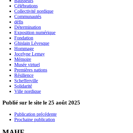
Bâtisseurs
Célébrations
Collectivité nordique
Communautés
défis
Détermination
Exposition numérique
Fondation
Ghislain Lévesque
Hommage
Jocelyne Lemay
Mémoire
Musée virtuel
Premières nations
Résilience
Schefferville
Solidarité
Ville nordique
Publié sur le site le
25 août 2025
Publication précédente
Prochaine publication
MAHF