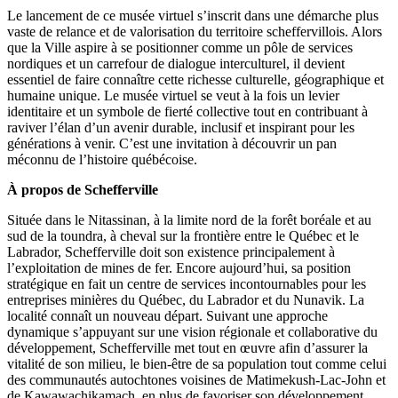
Le lancement de ce musée virtuel s’inscrit dans une démarche plus
vaste de relance et de valorisation du territoire scheffervillois. Alors
que la Ville aspire à se positionner comme un pôle de services
nordiques et un carrefour de dialogue interculturel, il devient
essentiel de faire connaître cette richesse culturelle, géographique et
humaine unique. Le musée virtuel se veut à la fois un levier
identitaire et un symbole de fierté collective tout en contribuant à
raviver l’élan d’un avenir durable, inclusif et inspirant pour les
générations à venir. C’est une invitation à découvrir un pan
méconnu de l’histoire québécoise.
À propos de Schefferville
Située dans le Nitassinan, à la limite nord de la forêt boréale et au
sud de la toundra, à cheval sur la frontière entre le Québec et le
Labrador, Schefferville doit son existence principalement à
l’exploitation de mines de fer. Encore aujourd’hui, sa position
stratégique en fait un centre de services incontournables pour les
entreprises minières du Québec, du Labrador et du Nunavik. La
localité connaît un nouveau départ. Suivant une approche
dynamique s’appuyant sur une vision régionale et collaborative du
développement, Schefferville met tout en œuvre afin d’assurer la
vitalité de son milieu, le bien-être de sa population tout comme celui
des communautés autochtones voisines de Matimekush-Lac-John et
de Kawawachikamach, en plus de favoriser son développement