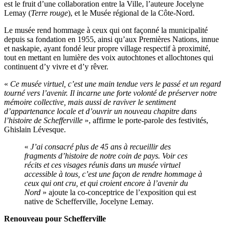
est le fruit d’une collaboration entre la Ville, l’auteure Jocelyne
Lemay (
Terre rouge
), et le Musée régional de la Côte-Nord.
Le musée rend hommage à ceux qui ont façonné la municipalité
depuis sa fondation en 1955, ainsi qu’aux Premières Nations, innue
et naskapie, ayant fondé leur propre village respectif à proximité,
tout en mettant en lumière des voix autochtones et allochtones qui
continuent d’y vivre et d’y rêver.
«
Ce musée virtuel, c’est une main tendue vers le passé et un regard
tourné vers l’avenir. Il incarne une forte volonté de préserver notre
mémoire collective, mais aussi de raviver le sentiment
d’appartenance locale et d’ouvrir un nouveau chapitre dans
l’histoire de Schefferville
», affirme le porte-parole des festivités,
Ghislain Lévesque.
«
J’ai consacré plus de 45 ans à recueillir des
fragments d’histoire de notre coin de pays. Voir ces
récits et ces visages réunis dans un musée virtuel
accessible à tous, c’est une façon de rendre hommage à
ceux qui ont cru, et qui croient encore à l’avenir du
Nord
»
ajoute
la co-conceptrice de l’exposition qui est
native de Schefferville, Jocelyne Lemay.
Renouveau pour Schefferville