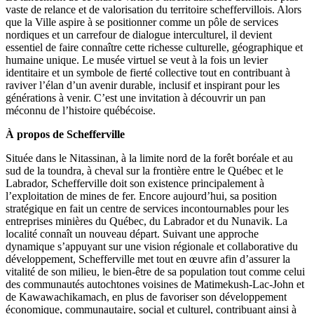
vaste de relance et de valorisation du territoire scheffervillois. Alors
que la Ville aspire à se positionner comme un pôle de services
nordiques et un carrefour de dialogue interculturel, il devient
essentiel de faire connaître cette richesse culturelle, géographique et
humaine unique. Le musée virtuel se veut à la fois un levier
identitaire et un symbole de fierté collective tout en contribuant à
raviver l’élan d’un avenir durable, inclusif et inspirant pour les
générations à venir. C’est une invitation à découvrir un pan
méconnu de l’histoire québécoise.
À propos de Schefferville
Située dans le Nitassinan, à la limite nord de la forêt boréale et au
sud de la toundra, à cheval sur la frontière entre le Québec et le
Labrador, Schefferville doit son existence principalement à
l’exploitation de mines de fer. Encore aujourd’hui, sa position
stratégique en fait un centre de services incontournables pour les
entreprises minières du Québec, du Labrador et du Nunavik. La
localité connaît un nouveau départ. Suivant une approche
dynamique s’appuyant sur une vision régionale et collaborative du
développement, Schefferville met tout en œuvre afin d’assurer la
vitalité de son milieu, le bien-être de sa population tout comme celui
des communautés autochtones voisines de Matimekush-Lac-John et
de Kawawachikamach, en plus de favoriser son développement
économique, communautaire, social et culturel, contribuant ainsi à