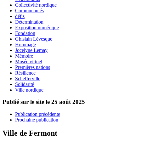
Collectivité nordique
Communautés
défis
Détermination
Exposition numérique
Fondation
Ghislain Lévesque
Hommage
Jocelyne Lemay
Mémoire
Musée virtuel
Premières nations
Résilience
Schefferville
Solidarité
Ville nordique
Publié sur le site le
25 août 2025
Publication précédente
Prochaine publication
Ville de Fermont