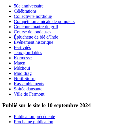
50e anniversaire
Célébrations
Collectivité nordique
Compétition amicale de pompiers
Concours maître du grill
Course de tondeuses
Épluchette de blé d’Inde
Événement historique
Festivités
Jeux gonflables
Kermesse
Maten
Méchoui
Mud drag
NorthStorm
Rassemblements
Soirée dansante
Ville de Fermont
Publié sur le site le
10 septembre 2024
Publication précédente
Prochaine publication