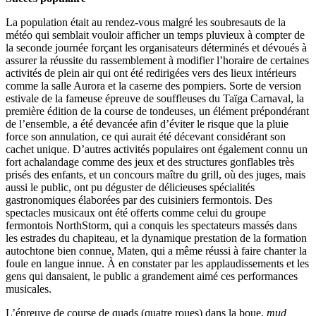
La population était au rendez-vous malgré les soubresauts de la
météo qui semblait vouloir afficher un temps pluvieux à compter de
la seconde journée forçant les organisateurs déterminés et dévoués à
assurer la réussite du rassemblement à modifier l’horaire de certaines
activités de plein air qui ont été redirigées vers des lieux intérieurs
comme la salle Aurora et la caserne des pompiers. Sorte de version
estivale de la fameuse épreuve de souffleuses du Taïga Carnaval, la
première édition de la course de tondeuses, un élément prépondérant
de l’ensemble, a été devancée afin d’éviter le risque que la pluie
force son annulation, ce qui aurait été décevant considérant son
cachet unique. D’autres activités populaires ont également connu un
fort achalandage comme des jeux et des structures gonflables très
prisés des enfants, et un concours maître du grill, où des juges, mais
aussi le public, ont pu déguster de délicieuses spécialités
gastronomiques élaborées par des cuisiniers fermontois. Des
spectacles musicaux ont été offerts comme celui du groupe
fermontois NorthStorm, qui a conquis les spectateurs massés dans
les estrades du chapiteau, et la dynamique prestation de la formation
autochtone bien connue, Maten, qui a même réussi à faire chanter la
foule en langue innue. À en constater par les applaudissements et les
gens qui dansaient, le public a grandement aimé ces performances
musicales.
L’épreuve de course de quads (quatre roues) dans la boue,
mud