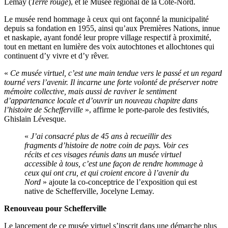
Lemay (
Terre rouge
), et le Musée régional de la Côte-Nord.
Le musée rend hommage à ceux qui ont façonné la municipalité
depuis sa fondation en 1955, ainsi qu’aux Premières Nations, innue
et naskapie, ayant fondé leur propre village respectif à proximité,
tout en mettant en lumière des voix autochtones et allochtones qui
continuent d’y vivre et d’y rêver.
«
Ce musée virtuel, c’est une main tendue vers le passé et un regard
tourné vers l’avenir. Il incarne une forte volonté de préserver notre
mémoire collective, mais aussi de raviver le sentiment
d’appartenance locale et d’ouvrir un nouveau chapitre dans
l’histoire de Schefferville
», affirme le porte-parole des festivités,
Ghislain Lévesque.
«
J’ai consacré plus de 45 ans à recueillir des
fragments d’histoire de notre coin de pays. Voir ces
récits et ces visages réunis dans un musée virtuel
accessible à tous, c’est une façon de rendre hommage à
ceux qui ont cru, et qui croient encore à l’avenir du
Nord
»
ajoute
la co-conceptrice de l’exposition qui est
native de Schefferville, Jocelyne Lemay.
Renouveau pour Schefferville
Le lancement de ce musée virtuel s’inscrit dans une démarche plus