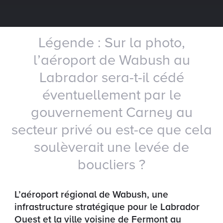
Légende : Sur la photo,
l’aéroport de Wabush au
Labrador sera-t-il cédé
éventuellement par le
gouvernement Carney au
secteur privé ou est-ce que cela
soulèverait une levée de
boucliers ?
L’aéroport régional de Wabush, une
infrastructure stratégique pour le Labrador
Ouest et la ville voisine de Fermont au