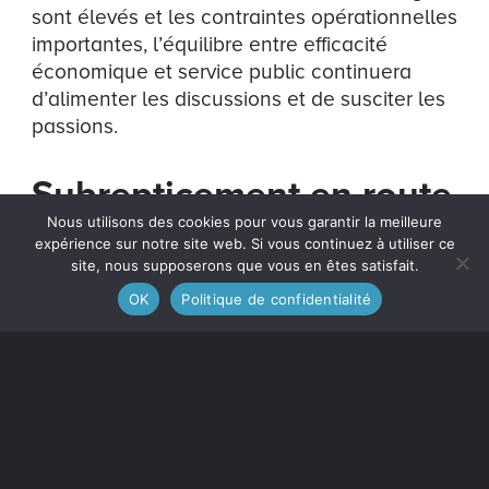
sont élevés et les contraintes opérationnelles
importantes, l’équilibre entre efficacité
économique et service public continuera
d’alimenter les discussions et de susciter les
passions.
Subrepticement en route
vers une privatisation ?
Nous utilisons des cookies pour vous garantir la meilleure
expérience sur notre site web. Si vous continuez à utiliser ce
site, nous supposerons que vous en êtes satisfait.
La députée de Côte-Nord-
OK
Politique de confidentialité
Kawawachikamach-Nitassinan, Marilène
Gill, du Bloc québécois, s’interroge au sujet
d’un projet de loi discret et nébuleux destiné
à obtenir furtivement des renseignements
de la part des administrations
aéroportuaires. Il appert que le
gouvernement fédéral pourrait avoir