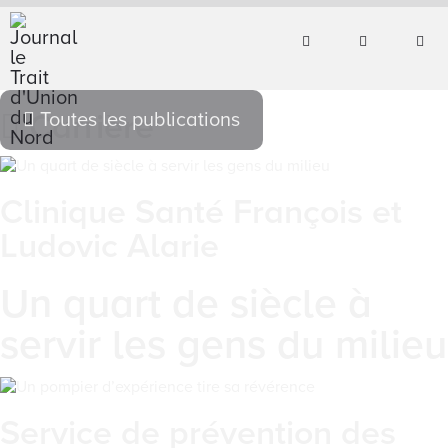
Carrière
Toutes les publications
Clinique Santé François et
Ludovic Alarie
Un quart de siècle à
servir les gens du milieu
Service de prévention des