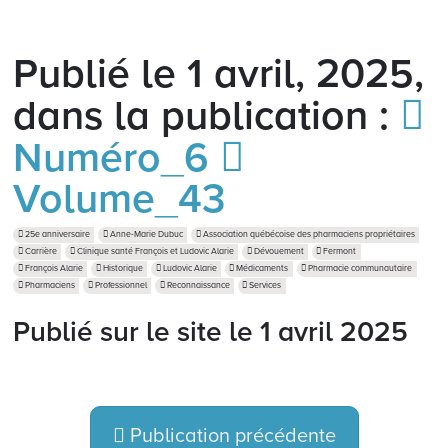
Publié le 1 avril, 2025,
dans la publication :
Numéro_6
Volume_43
25e anniversaire
Anne-Marie Dubuc
Association québécoise des pharmaciens propriétaires
Carrière
Clinique santé François et Ludovic Alarie
Dévouement
Fermont
François Alarie
Historique
Ludovic Alarie
Médicaments
Pharmacie communautaire
Pharmaciens
Professionnel
Reconnaissance
Services
Publié sur le site le
1 avril 2025
Publication précédente