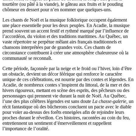
tourtière (ou pâté à la viande), le gâteau aux fruits et le pouding
chômeur en dessert pour n’en nommer que quelques-uns.
Les chants de Noël et la musique folklorique occupent également
une place essentielle pour les deux peuples. En Acadie, la musique
prend souvent un accent festif et rythmé marqué par l’influence de
l’accordéon, du violon et des traditions maritimes. Au Québec, un
vaste répertoire se perpétue mêlant airs français traditionnels et
chansons interprétées par de grandes voix. Ces chants de
circonstance contribuent à créer une atmosphère chaleureuse où la
communauté se reconnaît.
Cette période, façonnée par la neige et le froid ou l’hiver, loin d’être
un obstacle, devient un décor féérique qui renforce le caractère
unique de ces célébrations, est nourrie par des contes et légendes. En
Acadie, de nombreux contes s’inspirent du littoral, de la mer et des
hivers rigoureux, mettant en scène des esprits, des pêcheurs ou des
personnages qui prennent vie durant la nuit de Noël. Au Québec,
l’une des plus célèbres légendes est sans doute
La chasse-galerie,
un
récit fantastique où des bûcherons concluent un pacte avec le diable
pour voler au-dessus des forêts enneigées afin de rejoindre leurs
proches durant le réveillon. Ces histoires, racontées au coin du feu,
entretiennent un sentiment d’émerveillement et rappellent
l’importance de l’oralité.