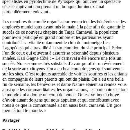
spécialistes en pyrotechnie de Pyrospek qui ont créé un spectacle
céleste captivant comprenant un bouquet lumineux final
particulièrement enlevant.
Les membres du comité organisateur remercient les bénévoles et les
employés municipaux ayant mis la main à
la pâte afin de garantir le
succès de ce nouveau chapitre du Taïga Carnaval, la population
pour avoir participé en grand nombre et les partenaires ayant
contribué à sa vitalité notamment le club de motoneige Les
Lagopèdes qui a travaillé à la structuration du site principal. Selon
l’un de ceux qui œuvrent à assurer sa pérennité depuis plusieurs
années, Karl Gagné Côté : « Le carnaval a été encore une fois un
succès. Nous sommes très satisfaits d’avoir pu offrir un événement
de la sorte aux citoyens. On a eu beaucoup de gens qui sont venus
sur les sites. C’est toujours agréable de voir les sourires et les enfants
en compagnie de leurs parents qui ont du plaisir. On a eu une belle
fin de semaine, les bénévoles et dame Nature étaient au rendez-vous
ainsi que les commanditaires, les organisations, les partenaires et tout
le monde qui a donné un coup de pouce. On est vraiment choyé
d’avoir autant de gens qui nous appuient et qui contribuent avec
nous à ce que la communauté ait un aussi beau carnaval. Un gros
merci à tout le monde. »
Partager