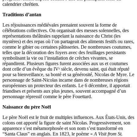
calendrier chrétien.
Traditions d’antan
Les réjouissances médiévales prenaient souvent la forme de
célébrations collectives. On organisait des messes solennelles, des
représentations théâtrales rappelant la naissance du Christ (les
mystères) et des repas où l’on partageait des aliments festifs ou rares,
comme le gibier ou certaines pâtisseries. De nombreuses coutumes,
telles que la décoration des foyers avec des feuillages persistants
symbolisant la vie ou l’installation de crèches vivantes, se
répandirent. Plusieurs figures furent associées aux us et coutumes
dont celle d’un évêque du IVᵉ siècle, devenu saint, qui était réputé
pour sa bienveillance, sa bonté et sa générosité, Nicolas de Myre. Le
personnage de Saint-Nicolas incarne dans de nombreuses régions
européennes un protecteur des enfants. Le 6 décembre, il apportait
friandises et présents aux plus jeunes, souvent accompagné d’un
personnage répressif comme le père Fouettard.
Naissance du père Noël
Le père Noël est le fruit de multiples influences. Aux États-Unis, des
colons ont apporté la figure de saint Nicolas. Progressivement, son
apparence s’est métamorphosée et son nom s’est transformé en
“Santa Claus” en anglais. En 1823, le poème «
A Visit from St.