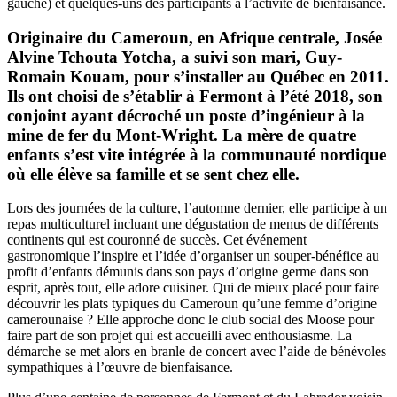
gauche) et quelques-uns des participants à l’activité de bienfaisance.
Originaire du Cameroun, en Afrique centrale, Josée
Alvine Tchouta Yotcha, a suivi son mari, Guy-
Romain Kouam, pour s’installer au Québec en 2011.
Ils ont choisi de s’établir à Fermont à l’été 2018, son
conjoint ayant décroché un poste d’ingénieur à la
mine de fer du Mont-Wright. La mère de quatre
enfants s’est vite intégrée à la communauté nordique
où elle élève sa famille et se sent chez elle.
Lors des journées de la culture, l’automne dernier, elle participe à un
repas multiculturel incluant une dégustation de menus de différents
continents qui est couronné de succès. Cet événement
gastronomique l’inspire et l’idée d’organiser un souper-bénéfice au
profit d’enfants démunis dans son pays d’origine germe dans son
esprit, après tout, elle adore cuisiner. Qui de mieux placé pour faire
découvrir les plats typiques du Cameroun qu’une femme d’origine
camerounaise ? Elle approche donc le club social des Moose pour
faire part de son projet qui est accueilli avec enthousiasme. La
démarche se met alors en branle de concert avec l’aide de bénévoles
sympathiques à l’œuvre de bienfaisance.