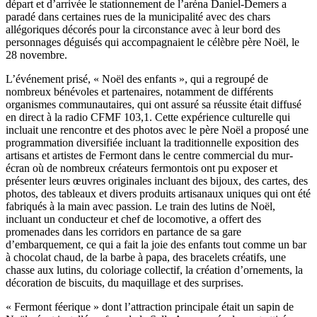
départ et d’arrivée le stationnement de l’aréna Daniel-Demers a
paradé dans certaines rues de la municipalité avec des chars
allégoriques décorés pour la circonstance avec à leur bord des
personnages déguisés qui accompagnaient le célèbre père Noël, le
28 novembre.
L’événement prisé, « Noël des enfants », qui a regroupé de
nombreux bénévoles et partenaires, notamment de différents
organismes communautaires, qui ont assuré sa réussite était diffusé
en direct à la radio CFMF 103,1. Cette expérience culturelle qui
incluait une rencontre et des photos avec le père Noël a proposé une
programmation diversifiée incluant la traditionnelle exposition des
artisans et artistes de Fermont dans le centre commercial du mur-
écran où de nombreux créateurs fermontois ont pu exposer et
présenter leurs œuvres originales incluant des bijoux, des cartes, des
photos, des tableaux et divers produits artisanaux uniques qui ont été
fabriqués à la main avec passion. Le train des lutins de Noël,
incluant un conducteur et chef de locomotive, a offert des
promenades dans les corridors en partance de sa gare
d’embarquement, ce qui a fait la joie des enfants tout comme un bar
à chocolat chaud, de la barbe à papa, des bracelets créatifs, une
chasse aux lutins, du coloriage collectif, la création d’ornements, la
décoration de biscuits, du maquillage et des surprises.
« Fermont féerique » dont l’attraction principale était un sapin de