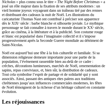
Nicholas
» plus connu sous le titre «
The Night Before Christmas
» a
joué un rôle majeur dans la fixation de ses attributs modernes : un
vieil homme joyeux voyageant dans un traîneau tiré par des rennes
et distribuant des cadeaux la nuit de Noël. Les illustrations du
caricaturiste Thomas Nast ont contribué à préciser son apparence
dès le XIXᵉ siècle : barbe blanche et silhouette joviale. Le mythique
personnage se fait connaître à travers le monde durant le XXᵉ siècle,
grâce au cinéma, à la littérature et à la publicité. Son costume rouge
et blanc est popularisé dans l’imaginaire collectif et il s’impose
progressivement après la Seconde Guerre mondiale au détriment de
Saint-Nicolas.
Noël est aujourd’hui une fête à la fois culturelle et familiale. Si sa
dimension religieuse demeure importante pour une partie de la
population, l’événement rassemble bien au-delà de ce cadre :
crèches, décorations lumineuses, marchés de Noël, ornementation de
sapins, repas conviviaux, et, bien sûr, la distribution de cadeaux.
Tout cela symbolise l’esprit de partage et de solidarité qui y sont
associés. Ainsi, passant des antiques rites païens aux traditions
chrétiennes jusqu’aux influences commerciales modernes, les fêtes
de Noël témoignent de la richesse d’un héritage culturel en constante
évolution.
Les réjouissances