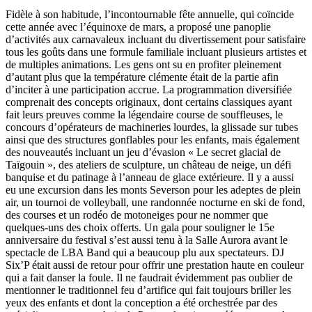
Fidèle à son habitude, l’incontournable fête annuelle, qui coïncide
cette année avec l’équinoxe de mars, a proposé une panoplie
d’activités aux carnavaleux incluant du divertissement pour satisfaire
tous les goûts dans une formule familiale incluant plusieurs artistes et
de multiples animations. Les gens ont su en profiter pleinement
d’autant plus que la température clémente était de la partie afin
d’inciter à une participation accrue. La programmation diversifiée
comprenait des concepts originaux, dont certains classiques ayant
fait leurs preuves comme la légendaire course de souffleuses, le
concours d’opérateurs de machineries lourdes, la glissade sur tubes
ainsi que des structures gonflables pour les enfants, mais également
des nouveautés incluant un jeu d’évasion « Le secret glacial de
Taïgouin », des ateliers de sculpture, un château de neige, un défi
banquise et du patinage à l’anneau de glace extérieure. Il y a aussi
eu une excursion dans les monts Severson pour les adeptes de plein
air, un tournoi de volleyball, une randonnée nocturne en ski de fond,
des courses et un rodéo de motoneiges pour ne nommer que
quelques-uns des choix offerts. Un gala pour souligner le 15e
anniversaire du festival s’est aussi tenu à la Salle Aurora avant le
spectacle de LBA Band qui a beaucoup plu aux spectateurs. DJ
Six’P était aussi de retour pour offrir une prestation haute en couleur
qui a fait danser la foule. Il ne faudrait évidemment pas oublier de
mentionner le traditionnel feu d’artifice qui fait toujours briller les
yeux des enfants et dont la conception a été orchestrée par des