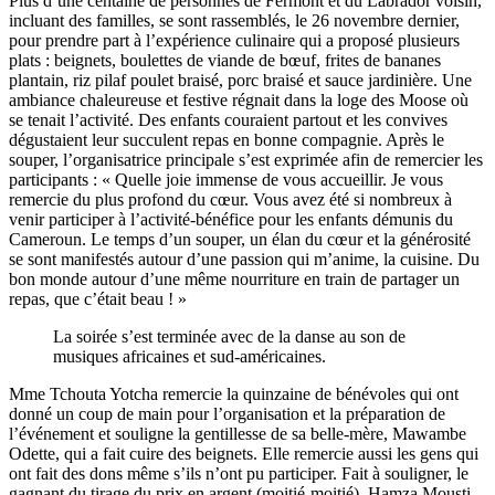
Plus d’une centaine de personnes de Fermont et du Labrador voisin,
incluant des familles, se sont rassemblés, le 26 novembre dernier,
pour prendre part à l’expérience culinaire qui a proposé plusieurs
plats : beignets, boulettes de viande de bœuf, frites de bananes
plantain, riz pilaf poulet braisé, porc braisé et sauce jardinière.
Une
ambiance chaleureuse et festive régnait dans la loge des Moose où
se tenait l’activité. Des enfants couraient partout et les convives
dégustaient leur succulent repas en bonne compagnie. Après le
souper, l’organisatrice principale s’est exprimée afin de remercier les
participants : « Quelle joie immense de vous accueillir. Je vous
remercie du plus profond du cœur. Vous avez été si nombreux à
venir participer à l’activité-bénéfice pour les enfants démunis du
Cameroun. Le temps d’un souper, un élan du cœur et la générosité
se sont manifestés autour d’une passion qui m’anime, la cuisine. Du
bon monde autour d’une même nourriture en train de partager un
repas, que c’était beau ! »
La soirée s’est terminée avec de la danse au son de
musiques africaines et sud-américaines.
Mme Tchouta Yotcha remercie la quinzaine de bénévoles qui ont
donné un coup de main pour l’organisation et la préparation de
l’événement et souligne la gentillesse de sa belle-mère, Mawambe
Odette,
qui a fait cuire des beignets. Elle remercie aussi les gens qui
ont fait des dons même s’ils n’ont pu participer. Fait à souligner, le
gagnant du tirage du prix en argent (moitié-moitié), Hamza Mousti,