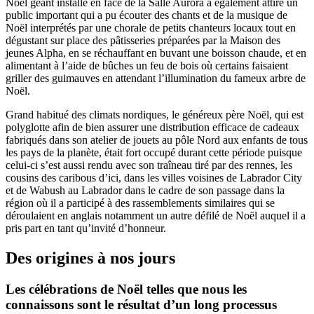
Noël géant installé en face de la Salle Aurora a également attiré un
public important qui a pu écouter des chants et de la musique de
Noël interprétés par une chorale de petits chanteurs locaux tout en
dégustant sur place des pâtisseries préparées par la Maison des
jeunes Alpha, en se réchauffant en buvant une boisson chaude, et en
alimentant à l’aide de bûches un feu de bois où certains faisaient
griller des guimauves en attendant l’illumination du fameux arbre de
Noël.
Grand habitué des climats nordiques, le généreux père Noël, qui est
polyglotte afin de bien assurer une distribution efficace de cadeaux
fabriqués dans son atelier de jouets au pôle Nord aux enfants de tous
les pays de la planète, était fort occupé durant cette période puisque
celui-ci s’est aussi rendu avec son traîneau tiré par des rennes, les
cousins des caribous d’ici, dans les villes voisines de Labrador City
et de Wabush au Labrador dans le cadre de son passage dans la
région où il a participé à des rassemblements similaires qui se
déroulaient en anglais notamment un autre défilé de Noël auquel il a
pris part en tant qu’invité d’honneur.
Des origines à nos jours
Les célébrations de Noël telles que nous les
connaissons sont le résultat d’un long processus