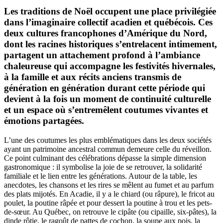
Les traditions de Noël occupent une place privilégiée
dans l’imaginaire collectif acadien et québécois. Ces
deux cultures francophones d’Amérique du Nord,
dont les racines historiques s’entrelacent intimement,
partagent un attachement profond à l’ambiance
chaleureuse qui accompagne les festivités hivernales,
à la famille et aux récits anciens transmis de
génération en génération durant cette période qui
devient à la fois un moment de continuité culturelle
et un espace où s’entremêlent coutumes vivantes et
émotions partagées.
L’une des coutumes les plus emblématiques dans les deux sociétés
ayant un patrimoine ancestral commun demeure celle du réveillon.
Ce point culminant des célébrations dépasse la simple dimension
gastronomique : il symbolise la joie de se retrouver, la solidarité
familiale et le lien entre les générations. Autour de la table, les
anecdotes, les chansons et les rires se mêlent au fumet et au parfum
des plats mijotés. En Acadie, il y a le chiard (ou râpure), le fricot au
poulet, la poutine râpée et pour dessert la poutine à trou et les pets-
de-sœur. Au Québec, on retrouve le cipâte (ou cipaille, six-pâtes), la
dinde rôtie, le ragoût de pattes de cochon, la soupe aux pois, la