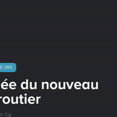
E 389
gée du nouveau
routier
ic Cyr