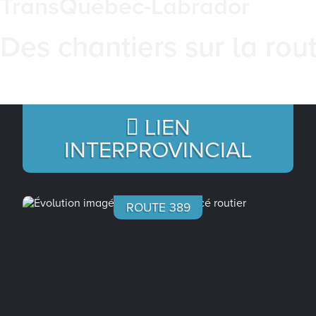
TransQuébec-Labrador
Des chantiers sur la rou
LIEN
INTERPROVINCIAL
ROUTE 389