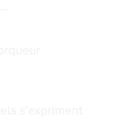
e…
orqueur
els s’expriment