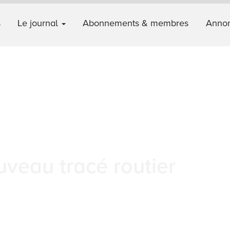
s
Le journal
Abonnements & membres
Annon
veau tracé routier