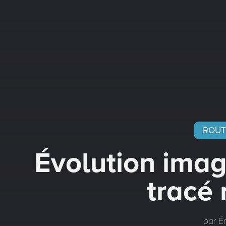
ROUT
Évolution ima
tracé 
par Ér