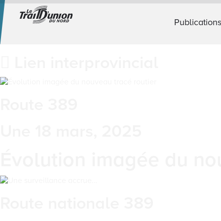
Publication
Lien interprovincial
Route 389
Une 18 mars, 2025
Évolution imagée du nou
Route nationale 389