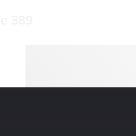
te 389