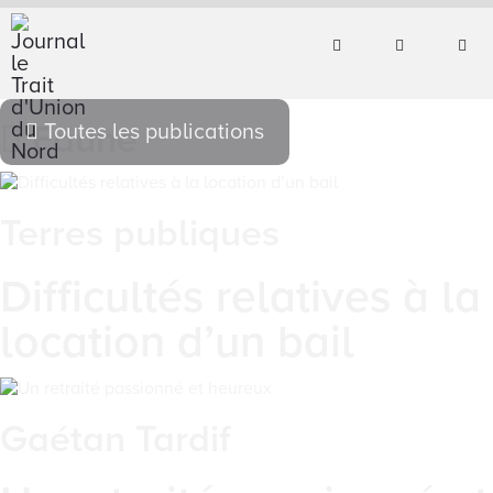
Faune
Toutes les publications
Terres publiques
Difficultés relatives à la
location d’un bail
Gaétan Tardif