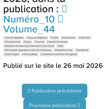
publication :
Numéro_10
Volume_44
Bail de villégiature
Baux de villégiature
Chalet
Construction
Côte-Nord
Environnement
Faune
Fermont
Intérêts territoriaux
Ministère des Ressources naturelles et de la Faune
MRC
Municipalité régionale de comté de Caniapiscau
Population locale
Schefferville
Simon Gagné
Terre publique
Urbanisme en territoire non organisé
Publié sur le site le
26 mai 2026
Publication précédente
Prochaine publication