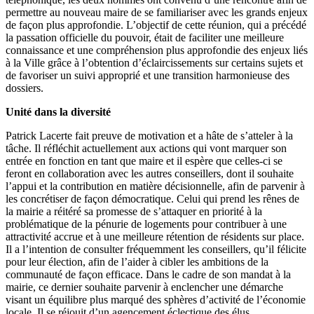
permettre au nouveau maire de se familiariser avec les grands enjeux
de façon plus approfondie. L’objectif de cette réunion, qui a précédé
la passation officielle du pouvoir, était de faciliter une meilleure
connaissance et une compréhension plus approfondie des enjeux liés
à la Ville grâce à l’obtention d’éclaircissements sur certains sujets et
de favoriser un suivi approprié et une transition harmonieuse des
dossiers.
Unité dans la diversité
Patrick Lacerte fait preuve de motivation et a hâte de s’atteler à la
tâche. Il réfléchit actuellement aux actions qui vont marquer son
entrée en fonction en tant que maire et il espère que celles-ci se
feront en collaboration avec les autres conseillers, dont il souhaite
l’appui et la contribution en matière décisionnelle, afin de parvenir à
les concrétiser de façon démocratique. Celui qui prend les rênes de
la mairie a réitéré sa promesse de s’attaquer en priorité à la
problématique de la pénurie de logements pour contribuer à une
attractivité accrue et à une meilleure rétention de résidents sur place.
Il a l’intention de consulter fréquemment les conseillers, qu’il félicite
pour leur élection, afin de l’aider à cibler les ambitions de la
communauté de façon efficace. Dans le cadre de son mandat à la
mairie, ce dernier souhaite parvenir à enclencher une démarche
visant un équilibre plus marqué des sphères d’activité de l’économie
locale. Il se réjouit d’un agencement éclectique des élus.