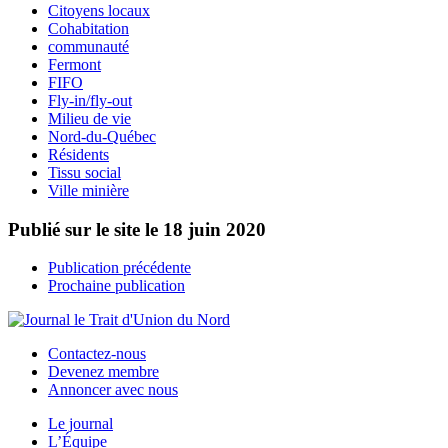
Citoyens locaux
Cohabitation
communauté
Fermont
FIFO
Fly-in/fly-out
Milieu de vie
Nord-du-Québec
Résidents
Tissu social
Ville minière
Publié sur le site le
18 juin 2020
Publication précédente
Prochaine publication
Contactez-nous
Devenez membre
Annoncer avec nous
Le journal
L’Équipe