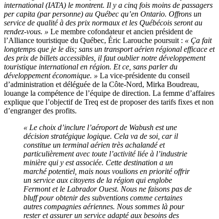
international (IATA) le montrent. Il y a cinq fois moins de passagers
per capita (par personne) au Québec qu’en Ontario. Offrons un
service de qualité à des prix normaux et les Québécois seront au
rendez-vous. »
Le membre cofondateur et ancien président de
l’Alliance touristique du Québec, Éric Larouche poursuit :
« Ça fait
longtemps que je le dis; sans un transport aérien régional efficace et
des prix de billets accessibles, il faut oublier notre développement
touristique international en région. Et ce, sans parler du
développement économique. »
La vice-présidente du conseil
d’administration et déléguée de la Côte-Nord, Mirka Boudreau,
louange la compétence de l’équipe de direction. La femme d’affaires
explique que l’objectif de Treq est de proposer des tarifs fixes et non
d’engranger des profits.
« Le choix d’inclure l’aéroport de Wabush est une
décision stratégique logique. Cela va de soi, car il
constitue un terminal aérien très achalandé et
particulièrement avec toute l’activité liée à l’industrie
minière qui y est associée. Cette destination a un
marché potentiel, mais nous voulions en priorité offrir
un service aux citoyens de la région qui englobe
Fermont et le Labrador Ouest. Nous ne faisons pas de
bluff pour obtenir des subventions comme certaines
autres compagnies aériennes. Nous sommes là pour
rester et assurer un service adapté aux besoins des