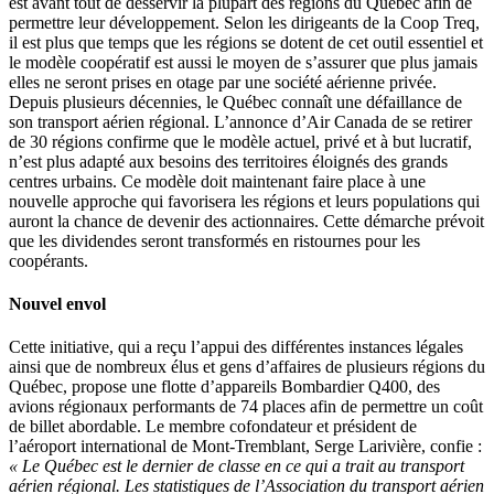
est avant tout de desservir la plupart des régions du Québec afin de
permettre leur développement. Selon les dirigeants de la Coop Treq,
il est plus que temps que les régions se dotent de cet outil essentiel et
le modèle coopératif est aussi le moyen de s’assurer que plus jamais
elles ne seront prises en otage par une société aérienne privée.
Depuis plusieurs décennies, le Québec connaît une défaillance de
son transport aérien régional. L’annonce d’Air Canada de se retirer
de 30 régions confirme que le modèle actuel, privé et à but lucratif,
n’est plus adapté aux besoins des territoires éloignés des grands
centres urbains. Ce modèle doit maintenant faire place à une
nouvelle approche qui favorisera les régions et leurs populations qui
auront la chance de devenir des actionnaires. Cette démarche prévoit
que les dividendes seront transformés en ristournes pour les
coopérants.
Nouvel envol
Cette initiative, qui a reçu l’appui des différentes instances légales
ainsi que de nombreux élus et gens d’affaires de plusieurs régions du
Québec, propose une flotte d’appareils Bombardier Q400, des
avions régionaux performants de 74 places afin de permettre un coût
de billet abordable. Le membre cofondateur et président de
l’aéroport international de Mont-Tremblant, Serge Larivière, confie :
« Le Québec est le dernier de classe en ce qui a trait au transport
aérien régional. Les statistiques de l’Association du transport aérien