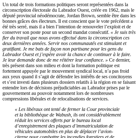
Un total de trois formations politiques seront représentées dans la
circonscription électorale du Labrador Ouest, créée en 1962, mais le
député provincial néodémocrate, Jordan Brown, semble être dans les
bonnes grâces des électeurs. Il est conscient que le vote précédent a
été très serré, mais il a bien l’intention de renouveler l’exploit et de
conserver son poste pour un second mandat consécutif.
« Je suis très
fier du travail que nous avons effectué dans la circonscription ces
deux dernières années. Servir nos communautés est stimulant et
gratifiant. Je me bats de façon non partisane pour les gens du
Labrador Ouest et j’espère avoir la chance de continuer à le faire.
Je leur demande donc de me réitérer leur confiance. »
Ce dernier,
très présent dans son milieu et dont la formation politique est
fortement appuyée par le mouvement syndical local, n’a pas froid
aux yeux quand il s’agit de défendre les intérêts de ses concitoyens
et s’est investi dans plusieurs dossiers relatifs à la région en se faisant
entendre lors de décisions préjudiciables au Labrador prises par le
gouvernement au pouvoir notamment lors de nombreuses
compressions libérales et de relocalisations de services.
« Les libéraux ont tenté de fermer la Cour provinciale
et la bibliothèque de Wabush, ils ont considérablement
réduit les services offerts par le bureau local
d’enregistrement des plaques d’immatriculation de
véhicules automobiles en plus de déplacer l’avion-
citerne pour combattre les incendies forestiers et de