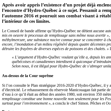
Après avoir appris l’existence d’un projet déjà encle
l’encontre d’Hydro-Québec à ce sujet. Pessamit a rem
l’automne 2016 et poursuit son combat visant à rétabl
l’intérieur de ces limites.
Le Conseil de bande affirme qu’Hydro-Québec ne détient aucune autoris
mis en oeuvre le processus de remplissage sans même nous avertir »
,
méthylmercure, une substance nocive connue pour se concentrer à chaq
encore, l’inondation d’un milieu régénéré depuis quatre décennies pro
détruire les frayères de diverses espèces de poissons et des chalets. »
L
« L’argument d’Hydro-Québec voulant qu’elle a, depuis les année
québécoises et canadiennes interdisent à quiconque d’introdui
Selon nous, il est illégal pour Hydro-Québec de s’abroger unilat
Au-dessus de la Cour suprême
Si l’on consulte le Plan stratégique 2016-2020 d’Hydro-Québec, il y 
d’électricité. Le rehaussement du réservoir Manicouagan fait partie de 
d’eau à ce qu’il était au début des années 1980, soit environ 350 mètre
remplissage constitue une bonne nouvelle non seulement pour les Pessam
surtout pour l’environnement »
, a conclu le chef Simon. Pêches et Oc