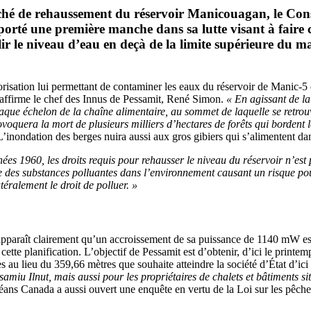
nché de rehaussement du réservoir Manicouagan, le Cons
porté une première manche dans sa lutte visant à faire
ir le niveau d’eau en deçà de la limite supérieure du m
ation lui permettant de contaminer les eaux du réservoir de Manic-5 et 
 affirme le chef des Innus de Pessamit, René Simon.
« En agissant de la
ue échelon de la chaîne alimentaire, au sommet de laquelle se retrouve
voquera la mort de plusieurs milliers d’hectares de forêts qui bordent 
’inondation des berges nuira aussi aux gros gibiers qui s’alimentent dan
s 1960, les droits requis pour rehausser le niveau du réservoir n’est p
re des substances polluantes dans l’environnement causant un risque po
éralement le droit de polluer. »
apparaît clairement qu’un accroissement de sa puissance de 1140 mW est 
cette planification. L’objectif de Pessamit est d’obtenir, d’ici le prin
s au lieu du 359,66 mètres que souhaite atteindre la société d’État d’ic
iu Ilnut, mais aussi pour les propriétaires de chalets et bâtiments situ
éans Canada a aussi ouvert une enquête en vertu de la Loi sur les pêche