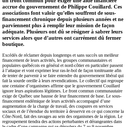
un front commun pour exiger une aide financière
accrue du gouvernement de Philippe Couillard. Ces
associations font valoir qu’elles souffrent de sous-
financement chronique depuis plusieurs années et ne
parviennent plus à remplir leur mission de façon
adéquate. Plusieurs ont dû se résigner à sabrer leurs
services alors que d’autres ont carrément dû fermer
boutique.
Excédés de réclamer depuis longtemps et sans succès un meilleur
financement de leurs activités, les groupes communautaires et
populaires québécois en général et nord-côtier en particulier passent
à l’attaque et vont exprimer leur ras-le-bol de façon tonitruante afin
de tenter de parvenir à se faire entendre du gouvernement libéral qui
fait la sourde oreille à leurs revendications. Le collectif qui regroupe
une centaine d’organismes affirme que le gouvernement Couillard
ignore leurs aspirations légitimes. Le front commun communautaire
exige de Québec une hausse de leur financement de base. Le sous-
financement endémique de leurs activités accompagné d’une
augmentation de la charge de travail, des coupures en services
sociaux et de l’étendue du territoire à desservir en ce qui concerne la
Côte-Nord, fait des ravages au sein des organismes de la région. Le
regroupement tiendra des actions perturbantes et dérangeantes dans
le cadre d’une campagne qui se déroulera du 7 au 9 novembre