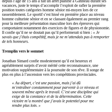
depuis l’âge de 15 ans a fait un arrêt planifié à Gatineau durant ses
vacances, juste le temps d’accomplir l’exploit de rafler la première
position toutes catégories homme sénior mi-moyen lors de ce
rassemblement. Le sportif s’est hissé en première place au niveau
homme culturiste sénior et en se classant également au premier rang
pour la meilleure présentation masculine lors des épreuves qui
comportaient notamment des exercices de figures et de physionomie.
Il confie qu’il ne se doutait pas qu’il performerait si bien :
« Je
savais que j’étais compétitif, mais je ne m’attendais pas à remporter
de tels honneurs.
Tremplin vers le sommet
Jonathan Simard confie modestement qu’il est heureux et
agréablement surpris d’avoir mérité cette reconnaissance, une
motivation supplémentaire à la poursuite de son rêve. Il songe de
plus en plus à l’ascension vers les compétitions provinciales.
« Au départ, c’est une passion, mais j’ai dû
m’entraîner constamment pour parvenir à ce niveau et
souvent même après le travail. C’est une discipline qui
exige de la constance et de la détermination. Cette
victoire m’a montré que j’avais le potentiel pour me
rendre plus loin. »