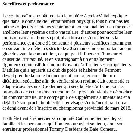
Sacrifices et performance
Le contremaître aux bâtiments à la minière ArcelorMittal explique
que dans le domaine de l’entrainement physique, tous n’ont pas les
mêmes objectifs. Certains s’entraînent pour se maintenir en forme et
améliorer leur système cardio-vasculaire, d’autres pour accroître leur
tonus musculaire. Pour sa part, il a choisi de s’orienter vers la
performance et a donc dû consentir à plusieurs sacrifices notamment
en suivant une diète très stricte de 20 semaines ne comportant aucun
glucide avant la compétition, ce qui peut influencer l’humeur et
causer de l’irritabilité, et en s’astreignant à un entraînement
rigoureux et intensif de cinq mois avant d’affronter ses compétiteurs.
L’athlète qui s’aguerrit au club de poids et haltères de Fermont
devait prendre la route fréquemment pour aller consulter un
diététicien spécialisé afin de vérifier si son régime était approprié et
adapté à ses besoins. Ce dernier qui sera la tête d’affiche pour la
promotion de cette même rencontre l’an prochain vient de décrocher
un commanditaire, une compagnie de suppléments alimentaires et a
déjà fixé son prochain objectif. Il envisage s’entraîner durant un an
et demi avant de s’inscrire au championnat provincial de mars 2018.
L’athlète tient à remercier sa conjointe Catherine Senneville, sa
famille et les personnes qui l’ont encouragé et soutenu, dont son
entraîneur professionnel Tommy Desbiens de Baie-Comeau.