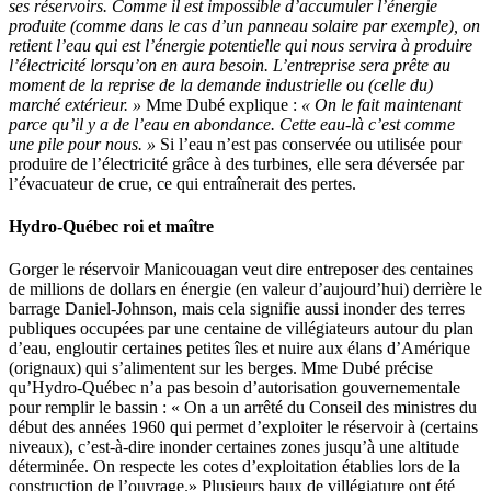
ses réservoirs. Comme il est impossible d’accumuler l’énergie
produite (comme dans le cas d’un panneau solaire par exemple), on
retient l’eau qui est l’énergie potentielle qui nous servira à produire
l’électricité lorsqu’on en aura besoin. L’entreprise sera prête au
moment de la reprise de la demande industrielle ou (celle du)
marché extérieur. »
Mme Dubé explique :
« On le fait maintenant
parce qu’il y a de l’eau en abondance. Cette eau-là c’est comme
une pile pour nous. »
Si l’eau n’est pas conservée ou utilisée pour
produire de l’électricité grâce à des turbines, elle sera déversée par
l’évacuateur de crue, ce qui entraînerait des pertes.
Hydro-Québec roi et maître
Gorger le réservoir Manicouagan veut dire entreposer des centaines
de millions de dollars en énergie (en valeur d’aujourd’hui) derrière le
barrage Daniel-Johnson, mais cela signifie aussi inonder des terres
publiques occupées par une centaine de villégiateurs autour du plan
d’eau, engloutir certaines petites îles et nuire aux élans d’Amérique
(orignaux) qui s’alimentent sur les berges. Mme Dubé précise
qu’Hydro-Québec n’a pas besoin d’autorisation gouvernementale
pour remplir le bassin : « On a un arrêté du Conseil des ministres du
début des années 1960 qui permet d’exploiter le réservoir à (certains
niveaux), c’est-à-dire inonder certaines zones jusqu’à une altitude
déterminée. On respecte les cotes d’exploitation établies lors de la
construction de l’ouvrage.» Plusieurs baux de villégiature ont été