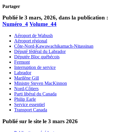
Partager
Publié le 3 mars, 2026, dans la publication :
Numéro_4
Volume_44
Aéroport de Wabush
Aéroport régional
Côte-Nord-Kawawachikamach-Nitassinan
Député fédéral du Labrador
Députée Bloc québécois
Fermont
Interruption de service
Labrador
Marilène Gill
Ministre Steven MacKinnon
Nord-Côtiers
Parti libéral du Canada
Philip Earle
Service essentiel
Transport Canada
Publié sur le site le
3 mars 2026