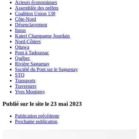
Acteurs économiques
Assemblée des préfets
Coalition Union 138
Côte-Nord
Désenclavement
Innus
Kateri Champagne Jourdain
Nord-Côtiers
Ottawa
Pont à Tadoussac
Québec
Rivière Saguenay
Société du Pont sur le Saguenay
STQ
Transports
Traversiers
Yves Montigny
Publié sur le site le
23 mai 2023
Publication précédente
Prochaine publication