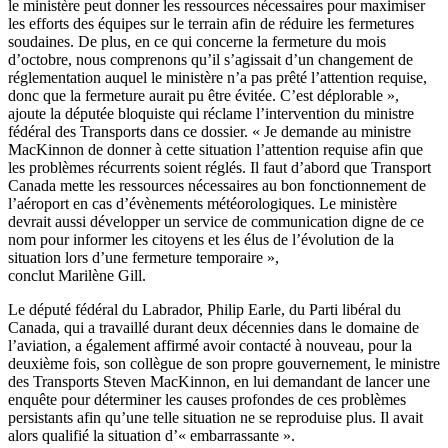
le ministère peut donner les ressources nécessaires pour maximiser
les efforts des équipes sur le terrain afin de réduire les fermetures
soudaines. De plus, en ce qui concerne la fermeture du mois
d’octobre, nous comprenons qu’il s’agissait d’un changement de
réglementation auquel le ministère n’a pas prêté l’attention requise,
donc que la fermeture aurait pu être évitée. C’est déplorable »,
ajoute la députée bloquiste qui réclame l’intervention du ministre
fédéral des Transports dans ce dossier. « Je demande au ministre
MacKinnon de donner à cette situation l’attention requise afin que
les problèmes récurrents soient réglés. Il faut d’abord que Transport
Canada mette les ressources nécessaires au bon fonctionnement de
l’aéroport en cas d’évènements météorologiques. Le ministère
devrait aussi développer un service de communication digne de ce
nom pour informer les citoyens et les élus de l’évolution de la
situation lors d’une fermeture temporaire »,
conclut Marilène Gill.
Le député fédéral du Labrador, Philip Earle, du Parti libéral du
Canada, qui a travaillé durant deux décennies dans le domaine de
l’aviation, a également affirmé avoir contacté à nouveau, pour la
deuxième fois, son collègue de son propre gouvernement, le ministre
des Transports Steven MacKinnon, en lui demandant de lancer une
enquête pour déterminer les causes profondes de ces problèmes
persistants afin qu’une telle situation ne se reproduise plus. Il avait
alors qualifié la
s
ituation d’« embarrassante ».