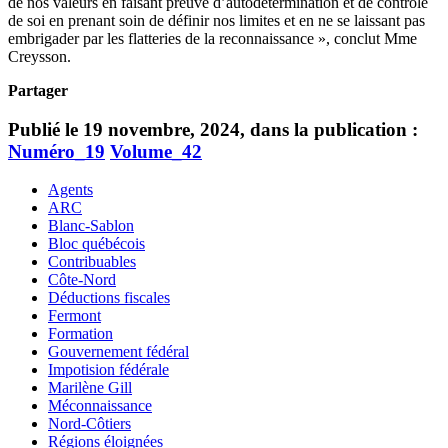
de nos valeurs en faisant preuve d’autodétermination et de contrôle
de soi en prenant soin de définir nos limites et en ne se laissant pas
embrigader par les flatteries de la reconnaissance », conclut Mme
Creysson.
Partager
Publié le 19 novembre, 2024, dans la publication :
Numéro_19
Volume_42
Agents
ARC
Blanc-Sablon
Bloc québécois
Contribuables
Côte-Nord
Déductions fiscales
Fermont
Formation
Gouvernement fédéral
Impotision fédérale
Marilène Gill
Méconnaissance
Nord-Côtiers
Régions éloignées