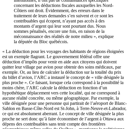
intentionnés, n’ont pas de connaissances spécifiques
concernant les déductions fiscales auxquelles les Nord-
Côtiers ont droit. Évidemment, des erreurs dans le
traitement de leurs demandes s’en suivent et ce sont les
contribuables qui écopent, n’ayant pas accès à des
montants d’argent qui leur sont pourtant dus. Nous
sommes pénalisés, encore une fois, en raison de la
méconnaissance des réalités de notre milieu », explique
la députée du Bloc québécois.
« La déduction pour les voyages des habitants de régions éloignées
est un exemple flagrant. Le gouvernement fédéral offre une
déduction d’impôts pour venir en aide aux citoyens qui doivent
quitter leur village par avion pour obtenir des soins médicaux, par
exemple. Or, au lieu de calculer la déduction sur la totalité du prix
du billet d’avion, l’ARC a instauré le concept de « ville désignée la
plus proche ». Ce faisant, lorsque cela correspond à la possibilité la
moins chère, l’ARC calcule la déduction en fonction d’un
hypothétique déplacement vers cette localité, qui ne correspond à
aucune réalité concrète, ou même géographique. Par exemple, la
ville désignée pour une personne qui partirait de l’aéroport de Blanc-
Sablon en Basse-Côte-Nord est St-John, à Terre-Neuve-et-Labrador,
ce qui est absolument aberrant. Le concept de ville désignée la plus
proche ne sert donc qu’à faire économiser de l’argent à Ottawa aux
dépens des contribuables sans tenir compte des frontières