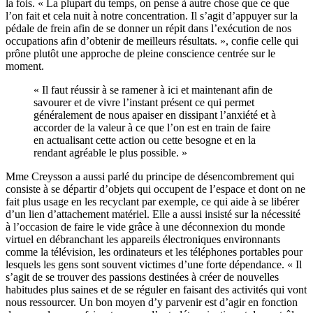
la fois. « La plupart du temps, on pense à autre chose que ce que
l’on fait et cela nuit à notre concentration. Il s’agit d’appuyer sur la
pédale de frein afin de se donner un répit dans l’exécution de nos
occupations afin d’obtenir de meilleurs résultats. », confie celle qui
prône plutôt une approche de pleine conscience centrée sur le
moment.
« Il faut réussir à se ramener à ici et maintenant afin de
savourer et de vivre l’instant présent ce qui permet
généralement de nous apaiser en dissipant l’anxiété et à
accorder de la valeur à ce que l’on est en train de faire
en actualisant cette action ou cette besogne et en la
rendant agréable le plus possible. »
Mme Creysson a aussi parlé du principe de désencombrement qui
consiste à se départir d’objets qui occupent de l’espace et dont on ne
fait plus usage en les recyclant par exemple, ce qui aide à se libérer
d’un lien d’attachement matériel. Elle a aussi insisté sur la nécessité
à l’occasion de faire le vide grâce à une déconnexion du monde
virtuel en débranchant les appareils électroniques environnants
comme la télévision, les ordinateurs et les téléphones portables pour
lesquels les gens sont souvent victimes d’une forte dépendance. « Il
s’agit de se trouver des passions destinées à créer de nouvelles
habitudes plus saines et de se réguler en faisant des activités qui vont
nous ressourcer. Un bon moyen d’y parvenir est d’agir en fonction